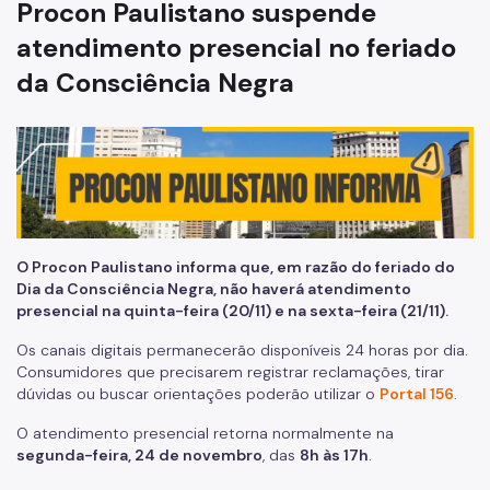
Procon Paulistano suspende
atendimento presencial no feriado
FAQ - Perguntas Frequentes
da Consciência Negra
Portal Defesa do Consumidor
Legislações
O Procon Paulistano informa que, em razão do feriado do
Dia da Consciência Negra, não haverá atendimento
presencial na quinta-feira (20/11) e na sexta-feira (21/11).
Os canais digitais permanecerão disponíveis 24 horas por dia.
Consumidores que precisarem registrar reclamações, tirar
dúvidas ou buscar orientações poderão utilizar o
Portal 156
.
O atendimento presencial retorna normalmente na
segunda-feira, 24 de novembro
, das
8h às 17h
.