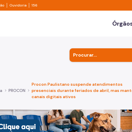
e transparência São Paulo
Legislação
Ouvidoria
ção
Ouvidoria
156
ulo
Órgãos
Secr
Outr
Subp
Procon Paulistano suspende atendimentos
ça
PROCON
presenciais durante feriados de abril, mas man
canais digitais ativos
de um cachorro caramelo e uma gata rajada, olhando para 