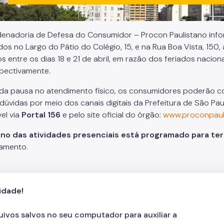
enadoria de Defesa do Consumidor – Procon Paulistano info
ados no Largo do Pátio do Colégio, 15, e na Rua Boa Vista, 15
s entre os dias 18 e 21 de abril, em razão dos feriados nacion
spectivamente.
da pausa no atendimento físico, os consumidores poderão co
 dúvidas por meio dos canais digitais da Prefeitura de São Pau
el via
Portal 156
e pelo site oficial do órgão:
www.proconpauli
no das atividades presenciais está programado para terç
amento.
cidade!
s
be
 Instagram
e do Facebook
quivos salvos no seu computador para auxiliar a