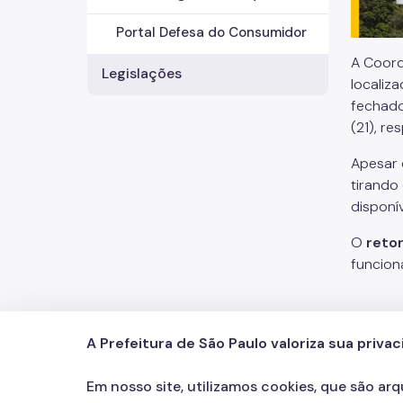
Portal Defesa do Consumidor
A Coord
Legislações
localiz
fechado
(21), re
Apesar 
tirando
disponív
O
retor
funcion
A Prefeitura de São Paulo valoriza sua priva
PROCON Paulistano
Contatos
Redes Sociai
Icone do YouTu
Icone do X
Icone do
Icon
156
call
Em nosso site, utilizamos cookies, que são ar