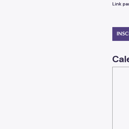
Link pa
INSC
Cal