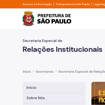
Pular para o Conteúdo principal
Divisor de acesso à informação
Divisor d
Acesso à informação
Transparência São Paulo
Legisla
Prefeitura de São Pa
Secretaria Especial de
Relações Institucionais
Início
Secretarias
Secretaria Especial de Relaçõe
Imagem 
Início
Sobre Nós