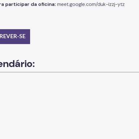
ra participar da oficina:
meet.google.com/duk-izzj-ytz
REVER-SE
endário: