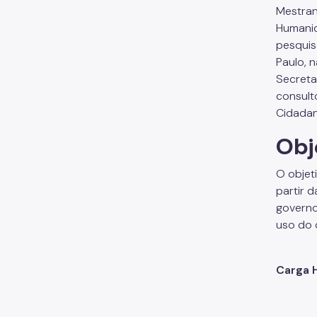
Mestran
Humanid
pesquis
Paulo, n
Secreta
consult
Cidadan
Obj
O objet
partir 
governo
uso do 
Carga H