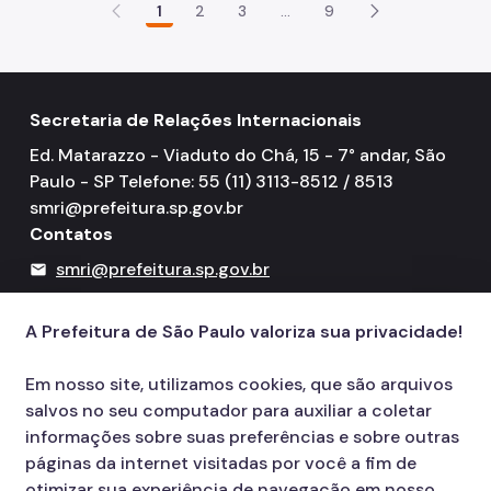
1
2
3
...
9
Secretaria de Relações Internacionais
Ed. Matarazzo - Viaduto do Chá, 15 - 7° andar, São
Paulo - SP Telefone: 55 (11) 3113-8512 / 8513
smri@prefeitura.sp.gov.br
Contatos
smri@prefeitura.sp.gov.br
mail
156
call
A Prefeitura de São Paulo valoriza sua privacidade!
Em nosso site, utilizamos cookies, que são arquivos
salvos no seu computador para auxiliar a coletar
informações sobre suas preferências e sobre outras
páginas da internet visitadas por você a fim de
otimizar sua experiência de navegação em nosso