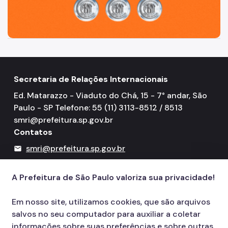
Secretaria de Relações Internacionais
Ed. Matarazzo - Viaduto do Chá, 15 - 7° andar, São
Paulo - SP Telefone: 55 (11) 3113-8512 / 8513
smri@prefeitura.sp.gov.br
Contatos
smri@prefeitura.sp.gov.br
mail
156
call
A Prefeitura de São Paulo valoriza sua privacidade!
Em nosso site, utilizamos cookies, que são arquivos
salvos no seu computador para auxiliar a coletar
informações sobre suas preferências e sobre outras