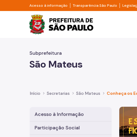
Pular para o Conteúdo principal
Divisor de acesso à informação
Divisor d
Acesso à informação
Transparência São Paulo
Legisla
Prefeitura de São Pa
Subprefeitura
São Mateus
Início
Secretarias
São Mateus
Conheça os E
Imagem 
Acesso à Informação
Participação Social