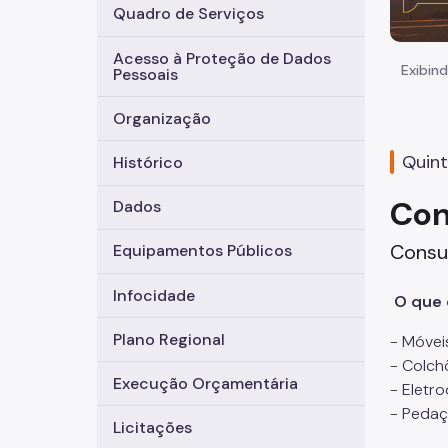
Quadro de Serviços
Acesso à Proteção de Dados
Exibind
Pessoais
Organização
Quint
Histórico
Con
Dados
Consu
Equipamentos Públicos
Infocidade
O que 
Plano Regional
- Móvei
- Colch
Execução Orçamentária
- Eletr
- Pedaç
Licitações