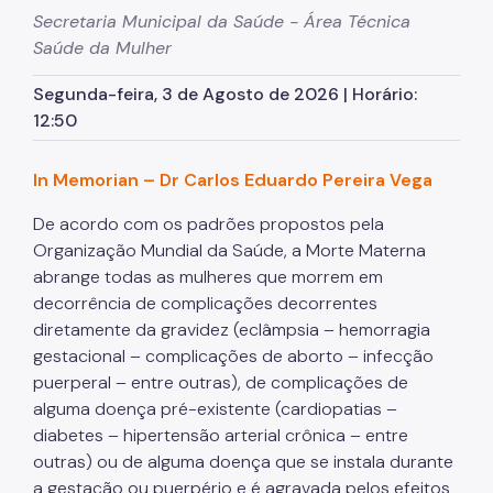
Secretaria Municipal da Saúde - Área Técnica
Assessoria de Planejamento – Asplan
Saúde da Mulher
Assessoria Parlamentar
Segunda-feira, 3 de Agosto de 2026 | Horário:
Atenção Básica
12:50
Atenção Especializada
In Memorian – Dr Carlos Eduardo Pereira Vega
Atenção Hospitalar
De acordo com os padrões propostos pela
Atenção Integral às Pessoas em Situação de
Organização Mundial da Saúde, a Morte Materna
Acumulação
abrange todas as mulheres que morrem em
Biblioteca de Saúde
decorrência de complicações decorrentes
diretamente da gravidez (eclâmpsia – hemorragia
Cadastro Nacional de Estabelecimento de Saúde
(CNES)
gestacional – complicações de aborto – infecção
puerperal – entre outras), de complicações de
Comitê de Ética em Pesquisa com Seres Humanos
alguma doença pré-existente (cardiopatias –
Conselho Municipal de Saúde
diabetes – hipertensão arterial crônica – entre
outras) ou de alguma doença que se instala durante
Coordenadoria de Controle Interno
a gestação ou puerpério e é agravada pelos efeitos