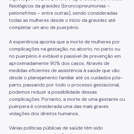
fisiológicos da gravidez (broncopneumonias –
Coordenadoria de Informação em Saúde
pielonefrites – entre outras), sendo consideradas
Infecções Sexualmente Transmissíveis - IST/AIDS
todas as mulheres desde o início da gravidez até
completar um ano de puerpério.
Epidemiologia e Informação - CEInfo
Escola Municipal de Saúde - EMS
A experiência aponta que a morte de mulheres por
complicações na gestação, no aborto, no parto ou
Gestão de Pessoas
no puerpério é evitável e passível de prevenção em
aproximadamente 90% dos casos. Através de
Gestão Participativa
medidas eficientes de assistência à saúde que vão
Hospital do Servidor Público Municipal
desde o planejamento familiar até os cuidados pós-
parto, passando por todo o processo gestacional,
Judicialização da Saúde
podemos reduzir a possibilidade dessas
Licitações e Compras Públicas
complicações. Portanto, a morte de uma gestante ou
puérpera é considerada uma das mais graves
Atas de Registro de Preços
violações dos direitos humanos.
Editais / Consulta Pública
Várias políticas públicas de saúde têm sido
Manuais de Identidade Visual