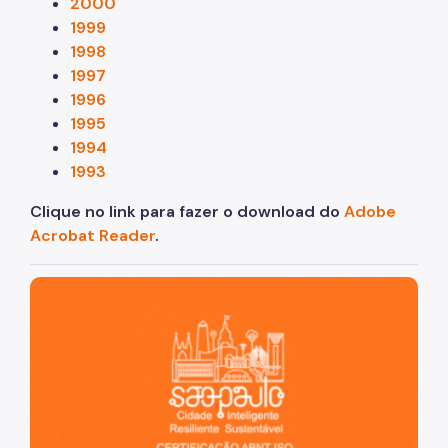
2000
1999
1998
1997
1996
1995
1994
1993
Clique no link para fazer o download do
Adobe
Acrobat Reader
.
São Paulo, cidade inteligente, resiliente e sustentável