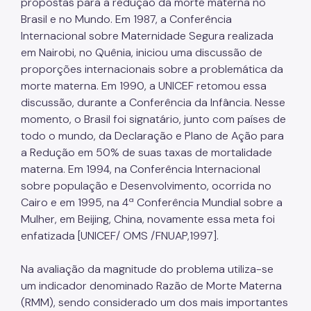
propostas para a redução da morte materna no
Brasil e no Mundo. Em 1987, a Conferência
Notícias
Internacional sobre Maternidade Segura realizada
Ouvidoria
em Nairobi, no Quênia, iniciou uma discussão de
proporções internacionais sobre a problemática da
Proteção de Dados e Privacidade
morte materna. Em 1990, a UNICEF retomou essa
discussão, durante a Conferência da Infância. Nesse
SAMU 192
momento, o Brasil foi signatário, junto com países de
Tecnologia da Informação e Comunicação
todo o mundo, da Declaração e Plano de Ação para
a Redução em 50% de suas taxas de mortalidade
Vigilância em Saúde
materna. Em 1994, na Conferência Internacional
sobre população e Desenvolvimento, ocorrida no
Cairo e em 1995, na 4ª Conferência Mundial sobre a
Mulher, em Beijing, China, novamente essa meta foi
enfatizada [UNICEF/ OMS /FNUAP,1997].
Na avaliação da magnitude do problema utiliza-se
um indicador denominado Razão de Morte Materna
(RMM), sendo considerado um dos mais importantes