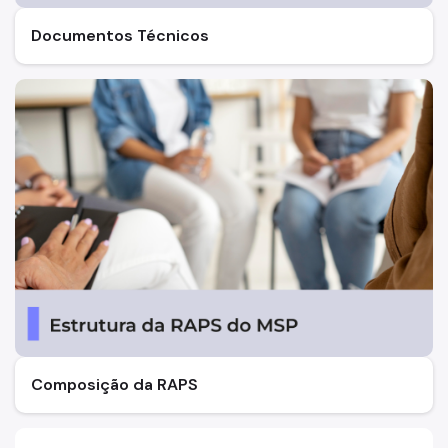
PICS/Saúde Integrativa
Documentos Técnicos
Pesquisas na Atenção Básica
Pessoa em Situação de Rua
Pessoa em Situação de Violência
Pessoa Idosa
População Negra
Programa Rotina Ativa SP
Saúde Bucal
Saúde da Pessoa com Deficiência
Saúde Mental
Composição da RAPS
Saúde Nutricional
Ouvidoria