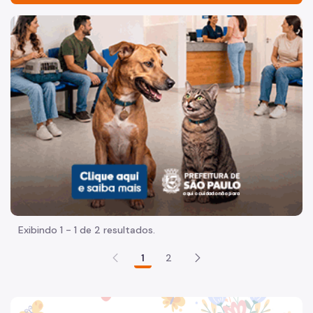
Acesso à Informação
Imagem de um cachorro caramelo e uma gata rajada, olha
Participação Social
Quadro de Serviços
Organização
Quem é quem
Sobre a Atenção Básica
Academia da Saúde
Assistência Farmacêutica
Exibindo 1 - 1 de 2 resultados.
Assistência Laboratorial
1
2
Atenção Domiciliar
Condições Crônicas