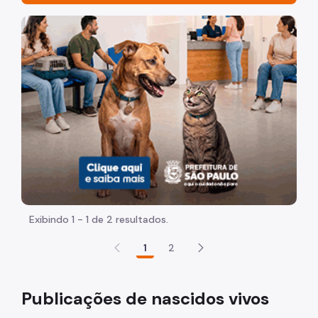
Organização
Imagem de um cachorro caramelo e uma gata rajada, ol
Estabelecimentos e Serviços de Saúde
Geoprocessamento e Informações socioambientais
Informações Assistenciais
Inquérito de Saúde
Mapoteca
Mortalidade
Nascidos Vivos
Exibindo 1 - 1 de 2 resultados.
Publicações
1
2
Registro de Câncer
Publicações de nascidos vivos