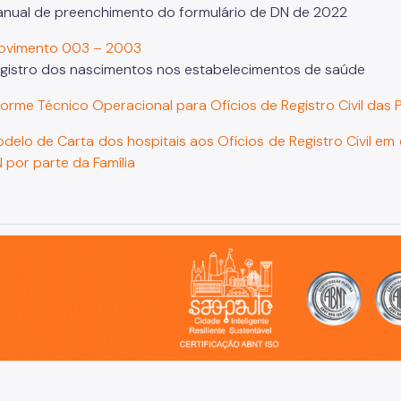
nual de preenchimento do formulário de DN de 2022
ovimento 003 – 2003
gistro dos nascimentos nos estabelecimentos de saúde
forme Técnico Operacional para Ofícios de Registro Civil das 
delo de Carta dos hospitais aos Ofícios de Registro Civil em
 por parte da Família
o, cidade inteligente, resiliente e sustentável