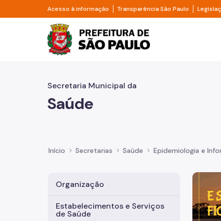
Pular para o Conteúdo principal
Divisor de acesso à informação
Divisor d
Acesso à informação
Transparência São Paulo
Legisla
Prefeitura de São Pa
Secretaria Municipal da
Saúde
Início
Secretarias
Saúde
Epidemiologia e Inf
Imagem 
Organização
Estabelecimentos e Serviços
de Saúde