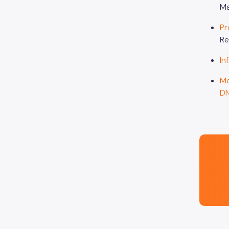
Ma
Pr
Re
In
Mo
DN
São Paul