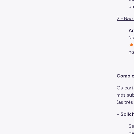
ut
2 - Não
Ar
N
si
na
Como ob
Os cart
mês sub
(as três 
- Solic
Se
de