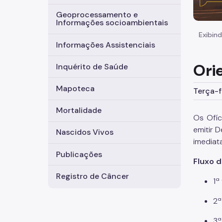
Geoprocessamento e
Informações socioambientais
Exibind
Informações Assistenciais
Orie
Inquérito de Saúde
Mapoteca
Terça-f
Mortalidade
Os Ofíc
emitir 
Nascidos Vivos
imediat
Publicações
Fluxo d
Registro de Câncer
1ª
2ª
3ª