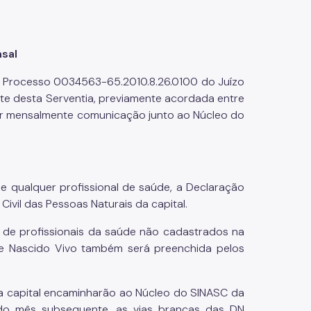
sal
 - Processo 0034563-65.2010.8.26.0100 do Juízo
nte desta Serventia, previamente acordada entre
izar mensalmente comunicação junto ao Núcleo do
de qualquer profissional de saúde, a Declaração
Civil das Pessoas Naturais da capital.
a de profissionais da saúde não cadastrados na
de Nascido Vivo também será preenchida pelos
 da capital encaminharão ao Núcleo do SINASC da
 do mês subsequente, as vias brancas das DN