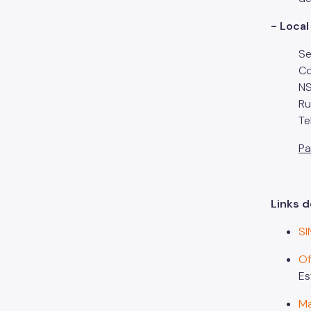
- Local
Se
Co
NS
Ru
Te
Pa
Links d
SI
Of
Es
Ma