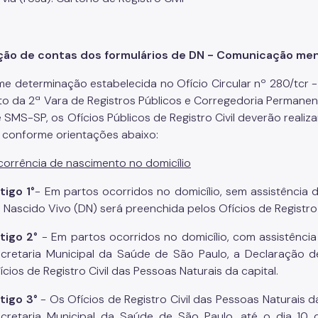
ção de contas dos formulários de DN - Comunicação men
e determinação estabelecida no Ofício Circular nº 280/tcr
ito da 2ª Vara de Registros Públicos e Corregedoria Permane
 SMS-SP, os Ofícios Públicos de Registro Civil deverão real
 conforme orientações abaixo:
ocorrência de nascimento no domicílio
tigo 1°
- Em partos ocorridos no domicílio, sem assistência 
 Nascido Vivo (DN) será preenchida pelos Ofícios de Registro 
tigo 2°
- Em partos ocorridos no domicílio, com assistênci
cretaria Municipal da Saúde de São Paulo, a Declaração 
ícios de Registro Civil das Pessoas Naturais da capital.
tigo 3°
- Os Ofícios de Registro Civil das Pessoas Naturais
cretaria Municipal da Saúde de São Paulo, até o dia 10