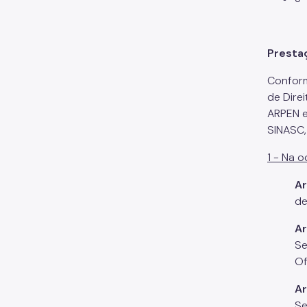
Presta
Conform
de Dire
ARPEN e
SINASC,
1 - Na 
Ar
de
Ar
Se
Of
Ar
Se