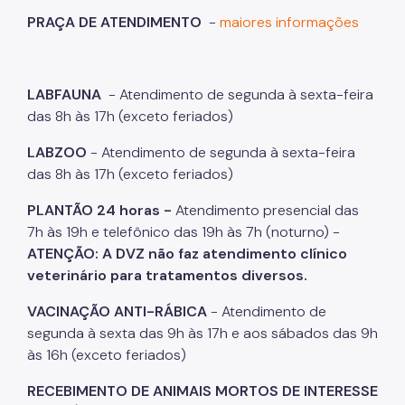
PRAÇA DE ATENDIMENTO
-
maiores informações
Carrapatos
Escorpiões
Formigas
LABFAUNA
- Atendimento de segunda à sexta-feira
das 8h às 17h (exceto feriados)
Lacraias e Centopéias
LABZOO
- Atendimento de segunda à sexta-feira
Morcegos
das 8h às 17h (exceto feriados)
Moscas
PLANTÃO 24 horas -
Atendimento presencial das
Mosquitos
7h às 19h e telefônico das 19h às 7h (noturno) -
ATENÇÃO:
A DVZ não faz atendimento clínico
Pombos
veterinário para tratamentos diversos.
Ratos
VACINAÇÃO ANTI-RÁBICA
- Atendimento de
segunda à sexta das 9h às 17h e aos sábados das 9h
Pulgas
às 16h (exceto feriados)
Taturanas
RECEBIMENTO DE ANIMAIS MORTOS DE INTERESSE
Vespas