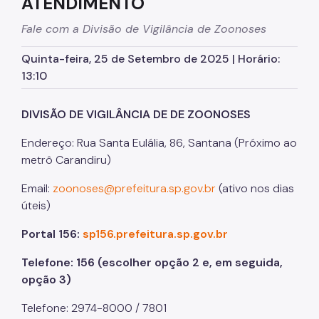
ATENDIMENTO
Praça de Atendimento DVZ
Fale com a Divisão de Vigilância de Zoonoses
Agente de Combate às Endemias
Quinta-feira, 25 de Setembro de 2025 | Horário:
Vacinação Contra Raiva
13:10
Doenças
DIVISÃO DE VIGILÂNCIA DE DE ZOONOSES
Esporotricose Animal
Endereço: Rua Santa Eulália, 86, Santana (Próximo ao
Leishmaniose Visceral Canina
metrô Carandiru)
Raiva em Animais
Email:
zoonoses@prefeitura.sp.gov.br
(ativo nos dias
Animais Sinantrópicos
úteis)
Abelhas
Portal 156:
sp156.prefeitura.sp.gov.br
Aranhas
Telefone: 156 (escolher opção 2 e, em seguida,
opção 3)
Baratas
Telefone: 2974-8000 / 7801
Barbeiro