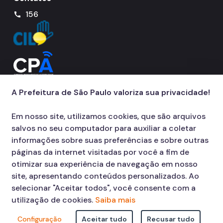
156
call
A Prefeitura de São Paulo valoriza sua privacidade!
Em nosso site, utilizamos cookies, que são arquivos
salvos no seu computador para auxiliar a coletar
informações sobre suas preferências e sobre outras
páginas da internet visitadas por você a fim de
otimizar sua experiência de navegação em nosso
site, apresentando conteúdos personalizados. Ao
selecionar "Aceitar todos", você consente com a
utilização de cookies.
Saiba mais
Configuração
Aceitar tudo
Recusar tudo
© COPYRIGHT 2026,
Prefeitura Municipal de São Paulo Viaduto do Cha,