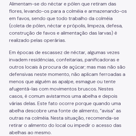
Alimentam-se do néctar e pólen que retiram das
flores, levando-os para a colméia e armazenando-os
Boletins
em favos, sendo que todo trabalho da colméia
Educação e Pesquisa
(coleta de pólen, néctar e própolis, limpeza, defesa,
construção de favos e alimentação das larvas) é
Contatos
realizado pelas operárias.
Em épocas de escassez de néctar, algumas vezes
invadem residências, confeitarias, panificadoras e
outros locais à procura de açúcar; mas mas não são
defensivas neste momento, não aplicam ferroadas a
menos que alguém as apalpe, esmague ou tente
afugentá-las com movimentos bruscos. Nestes
casos, é comum avistarmos uma abelha e depois
várias delas. Este fato ocorre porque quando uma
abelha descobre uma fonte de alimento, “avisa” as
outras na colméia. Nesta situação, recomenda-se
retirar o alimento do local ou impedir o acesso das
abelhas ao mesmo.