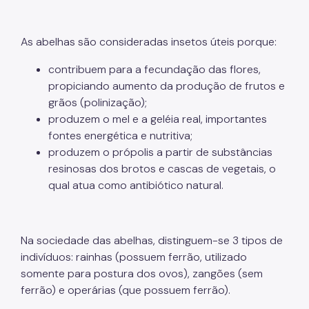
Carrapatos
As abelhas são consideradas insetos úteis porque:
Escorpiões
contribuem para a fecundação das flores,
Formigas
propiciando aumento da produção de frutos e
Lacraias e Centopéias
grãos (polinização);
produzem o mel e a geléia real, importantes
Morcegos
fontes energética e nutritiva;
Moscas
produzem o própolis a partir de substâncias
resinosas dos brotos e cascas de vegetais, o
Mosquitos
qual atua como antibiótico natural.
Pombos
Ratos
Na sociedade das abelhas, distinguem-se 3 tipos de
Pulgas
indivíduos: rainhas (possuem ferrão, utilizado
somente para postura dos ovos), zangões (sem
Taturanas
ferrão) e operárias (que possuem ferrão).
Vespas