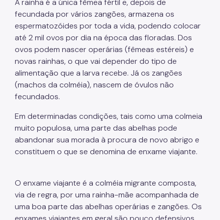
A rainha é a única fêmea fértil e, depois de
fecundada por vários zangões, armazena os
espermatozóides por toda a vida, podendo colocar
até 2 mil ovos por dia na época das floradas. Dos
ovos podem nascer operárias (fêmeas estéreis) e
novas rainhas, o que vai depender do tipo de
alimentação que a larva recebe. Já os zangões
(machos da colméia), nascem de óvulos não
fecundados.
Em determinadas condições, tais como uma colmeia
muito populosa, uma parte das abelhas pode
abandonar sua morada à procura de novo abrigo e
constituem o que se denomina de enxame viajante.
O enxame viajante é a colméia migrante composta,
via de regra, por uma rainha-mãe acompanhada de
uma boa parte das abelhas operárias e zangões. Os
enxames viajantes em geral são pouco defensivos,