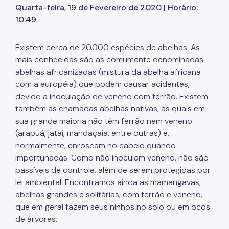
Praça de Atendimento DVZ
Quarta-feira, 19 de Fevereiro de 2020 | Horário:
10:49
Agente de Combate às Endemias
Vacinação Contra Raiva
Existem cerca de 20.000 espécies de abelhas. As
mais conhecidas são as comumente denominadas
Doenças
abelhas africanizadas (mistura da abelha africana
com a européia) que podem causar acidentes,
Esporotricose Animal
devido a inoculação de veneno com ferrão. Existem
Leishmaniose Visceral Canina
também as chamadas abelhas nativas, as quais em
sua grande maioria não têm ferrão nem veneno
Raiva em Animais
(arapuá, jataí, mandaçaia, entre outras) e,
Animais Sinantrópicos
normalmente, enroscam no cabelo quando
importunadas. Como não inoculam veneno, não são
Abelhas
passíveis de controle, além de serem protegidas por
lei ambiental. Encontramos ainda as mamangavas,
Aranhas
abelhas grandes e solitárias, com ferrão e veneno,
Baratas
que em geral fazem seus ninhos no solo ou em ocos
de árvores.
Barbeiro