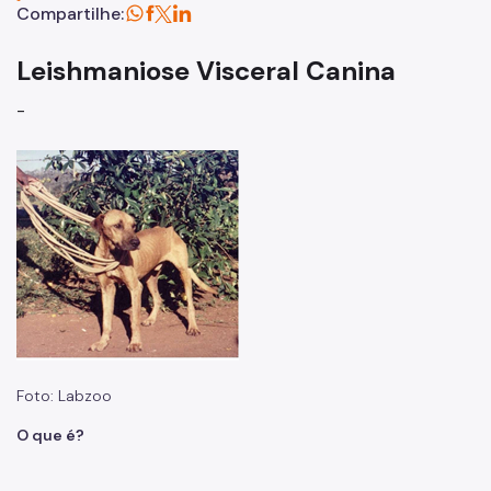
Praça de Atendimento DVZ
Compartilhe:
Agente de Combate às Endemias
Leishmaniose Visceral Canina
Vacinação Contra Raiva
-
Doenças
Esporotricose Animal
Leishmaniose Visceral Canina
Raiva em Animais
Animais Sinantrópicos
Abelhas
Aranhas
Foto: Labzoo
O que é?
Baratas
Barbeiro