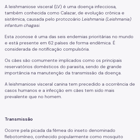
A leishmaniose visceral (LV) é uma doença infecciosa,
Carrapatos
também conhecida como Calazar, de evolução crônica e
sistêmica, causada pelo protozoário
Leishmania (Leishmania)
Escorpiões
infantum chagasi
.
Formigas
Esta zoonose é uma das seis endemias prioritárias no mundo
e está presente em 62 países de forma endêmica. É
Lacraias e Centopéias
considerada de notificação compulsória.
Morcegos
Os cães são comumente implicados como os principais
reservatórios domésticos do parasita, sendo de grande
Moscas
importância na manutenção da transmissão da doença.
Mosquitos
A leishmaniose visceral canina tem precedido a ocorrência de
casos humanos e a infecção em cães tem sido mais
Pombos
prevalente que no homem.
Ratos
Pulgas
Transmissão
Taturanas
Ocorre pela picada da fêmea do inseto denominado
flebotomíneo, conhecido popularmente como mosquito
Vespas