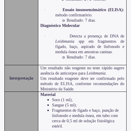
·
Ensaio imunoenzimático (ELISA):
método confirmatório.
o
Resultado: 7 dias.
Diagnóstico Molecular
·
Detecta a presença de DNA de
Leishmania
spp em fragmentos de
fígado, baço, aspirado de linfonodo e
medula óssea em amostras caninas.
o
Resultado: 7 dias.
Um resultado não reagente no teste rápido sugere
ausência de anticorpos para
Leishmania
.
Interpretação
Um resultado reagente deve ser confirmado pelo
método de ELISA, conforme recomendações do
Ministério da Saúde.
Material
Soro (1 ml);
Sangue (5 ml);
Fragmentos de fígado e baço, punção de
linfonodo e medula óssea, em tubo com
cerca de 0,5 ml de solução fisiológica
estéril.