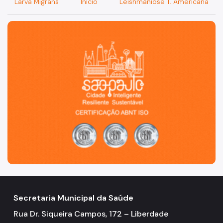
Larva Migrans
Início
Leishmaniose T. Americana
São Paulo, cidade inteligente, resiliente e sustentável
Secretaria Municipal da Saúde
Rua Dr. Siqueira Campos, 172 – Liberdade