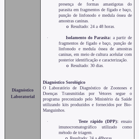
presença de formas amastigotas do
parasita em fragmentos de fígado e baço,
punção de linfonodo e medula óssea de
amostras caninas.
o
Resultado: 24 a 48 horas.
·
Isolamento do Parasita:
a partir de
fragmentos de fígado e baço, punção de
linfonodo e medula óssea de amostras
caninas, em meio de cultura acelular com
posterior identificação e caracterização.
o
Resultado: 30 dias.
Diagnóstico Sorológico
O Laboratório de Diagnóstico de Zoonoses e
Diagnóstico
Doenças Transmitidas por Vetores segue o
Laboratorial
programa preconizado pelo Ministério da Saúde
utilizando kits produzidos e fornecidos por Bio-
Manguinhos.
·
Teste rápido (DPP):
ensaio
imunocromatográfico utilizado como
método de triagem.
o
Resultado: 24 a 48horas.