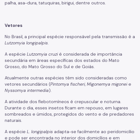
palha, asa-dura, tatuquiras, birigui, dentre outros.
Boletins
Educação e Pesquisa
Vetores
Contatos
No Brasil, a principal espécie responsável pela transmissão é a
Lutzomyia longipalpis
.
A espécie
Lutzomyia cruzi
é considerada de importância
secundária em áreas específicas dos estados do Mato
Grosso, do Mato Grosso do Sul e de Goiás.
Atualmente outras espécies têm sido consideradas como
vetores secundários (
Pintomya fischeri, Migonemya migonei
e
Nyssomya intermedia
).
A atividade dos flebotomíneos é crepuscular e noturna.
Durante o dia, esses insetos ficam em repouso, em lugares
sombreados e úmidos, protegidos do vento e de predadores
naturais.
A espécie
L. longipalpis
adapta-se facilmente ao peridomicílio
e pode ser encontrada no interior dos domicílios e em