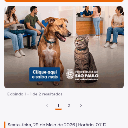
Acesso à Informação
Imagem de um cachorro caramelo e uma gata rajada, olha
Participação Social
Quadro de Serviços
Busca Territórios - UVIS
Conheça a DVZ
Animais Sinantrópicos - NVSIN
Vistoria Zoosanitária - NVZ
Vigilância Epidemiológica - NVE
Exibindo 1 - 1 de 2 resultados.
Laboratório - LABZOO
1
2
Laboratório - LABFAUNA
Plantão
Sexta-feira, 29 de Maio de 2026 | Horário: 07:12