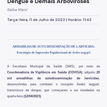
Dengue e Demais Arboviroses
Cursos e Capacitações
Saiba Mais!
Cursos Rápidos
Terça-feira, 11 de Julho de 2023 | Horário: 11:43
Materiais Gráficos
ARMADILHA DE AUTO DISSEMINAÇÃO DE LARVICIDA:
Estratégia de Supressão Populacional de
Aedes aegypti
A Secretaria Municipal da Saúde (SMS), por meio da
Coordenadoria de Vigilância em Saúde (COVISA)
, adquiriu
20
mil armadilhas de autodisseminação de larvicidas
,
desenvolvidas para combater o mosquito
Aedes aegypti
,
transmissor da dengue, que começaram a ser instaladas na
quarta-feira
(12/04/2023)
.