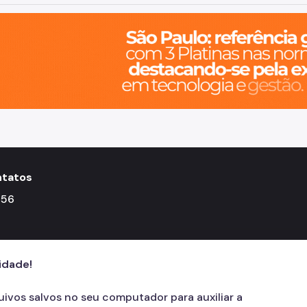
o, cidade inteligente, resiliente e sustentável
tatos
156
cidade!
quivos salvos no seu computador para auxiliar a