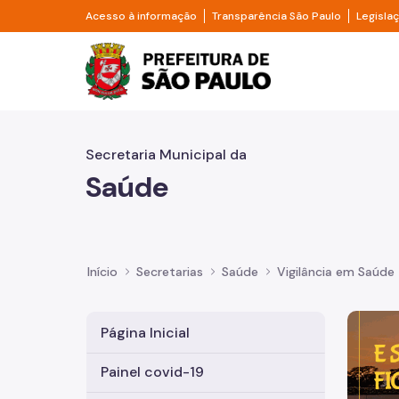
Pular para o Conteúdo principal
Divisor de acesso à informação
Divisor d
Acesso à informação
Transparência São Paulo
Legisla
Prefeitura de São Pa
Secretaria Municipal da
Saúde
Início
Secretarias
Saúde
Vigilância em Saúde
Imagem 
Página Inicial
Painel covid-19