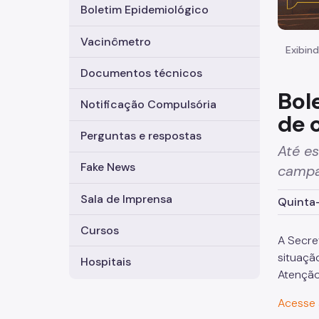
Boletim Epidemiológico
Vacinômetro
Exibind
Documentos técnicos
Bol
Notificação Compulsória
de 
Perguntas e respostas
Até es
Fake News
campan
Sala de Imprensa
Quinta-
Cursos
A Secre
situaçã
Hospitais
Atenção
Acesse 