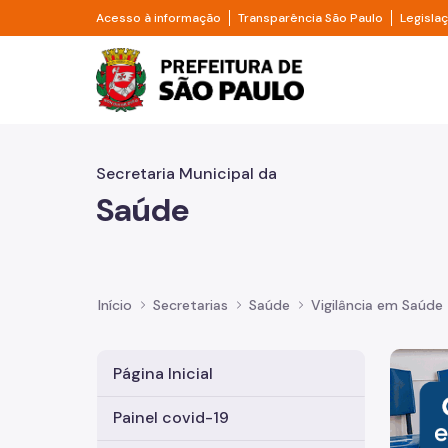
Pular para o Conteúdo principal
Divisor de acesso à informação
Divisor d
Acesso à informação
Transparência São Paulo
Legisla
Prefeitura de São Pa
Secretaria Municipal da
Saúde
Início
Secretarias
Saúde
Vigilância em Saúde
Imagem 
Página Inicial
Painel covid-19