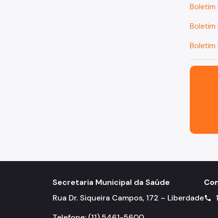
Boletim
Boletim
Boletim
São Paul
Secretaria Municipal da Saúde
Con
Rua Dr. Siqueira Campos, 172 – Liberdade
call
Telefone: (11) 5461-5600