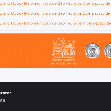
 Diário Covid-19 no município de São Paulo de 3 de agosto d
 Diário Covid-19 no município de São Paulo de 2 de agosto d
 Diário Covid-19 no município de São Paulo de 1º de agosto d
o, cidade inteligente, resiliente e sustentável
tatos
156