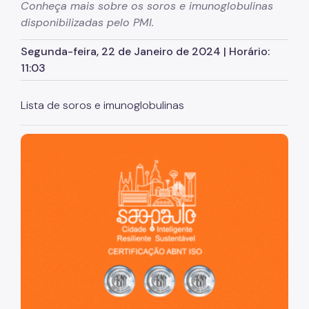
Conheça mais sobre os soros e imunoglobulinas
disponibilizadas pelo PMI.
Participação Social
Segunda-feira, 22 de Janeiro de 2024 | Horário:
Perguntas Frequentes
11:03
Postos de Vacinação
Lista de soros e imunoglobulinas
Quadro de Serviços
Vacinas de A a Z
São Paulo, cidade inteligente, resiliente e sustentável
Vacina Sampa - Covid-19