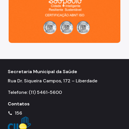
Guias Técnicos
Perguntas Frequentes
Secretaria Municipal da Saúde
Rua Dr. Siqueira Campos, 172 – Liberdade
Telefone: (11) 5461-5600
Contatos
156
call