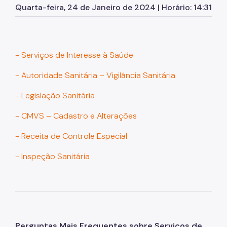
Quarta-feira, 24 de Janeiro de 2024 | Horário: 14:31
Queixa Técnica de Produtos
Produtos de Interesse à Saúde
Tabaco
- Serviços de Interesse à Saúde
VIGIPÓS / Notificação de Queixa Técnica
- Autoridade Sanitária – Vigilância Sanitária
Certificação de Boas Práticas / ANVISA
- Legislação Sanitária
Abertura e Encerramento de livros de Ópticas
- CMVS – Cadastro e Alterações
Medicamentos
- Receita de Controle Especial
Medicamentos sujeitos a controle especial
- Inspeção Sanitária
Descarte de medicamentos
Laboratório de Controle de Qualidade em Saúde
Documentos Técnicos
Perguntas Mais Frequentes sobre Serviços de
Licença Sanitária - CMVS