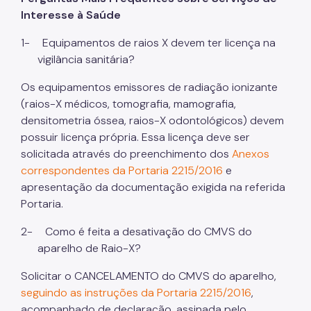
Interesse à Saúde
Guias Técnicos
1-
Equipamentos de raios X devem ter licença na
Perguntas Frequentes
vigilância sanitária?
Os equipamentos emissores de radiação ionizante
(raios-X médicos, tomografia, mamografia,
densitometria óssea, raios-X odontológicos) devem
possuir licença própria. Essa licença deve ser
solicitada através do preenchimento dos
Anexos
correspondentes da Portaria 2215/2016
e
apresentação da documentação exigida na referida
Portaria.
2-
Como é feita a desativação do CMVS do
aparelho de Raio-X?
Solicitar o CANCELAMENTO do CMVS do aparelho,
seguindo as instruções da Portaria 2215/2016
,
acompanhado de declaração, assinada pelo