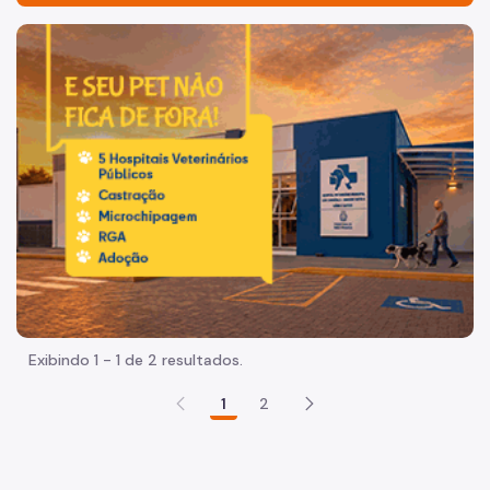
Acesso à Informação
Imagem de um cachorro caramelo e uma gata rajada, olha
Participação Social
Quadro de serviços
Acesso à Proteção de Dados Pessoais
Organização
Agenda do Subprefeito
Histórico
Dados
Exibindo 1 - 1 de 2 resultados.
Infocidade
1
2
Execução Orçamentária
Plano Regional