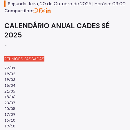
Segunda-feira, 20 de Outubro de 2025 | Horário: 09:00
Equipamentos Públicos
Compartilhe:
SP Mais Fácil
CALENDÁRIO ANUAL CADES SÉ
Termo de Cooperação
2025
Zeladoria Urbana
-
Espaço Imprensa
REUNIÕES PASSADAS
Vai de Roteiro
22/01
19/02
19/03
16/04
21/05
18/06
23/07
20/08
17/09
15/10
19/10