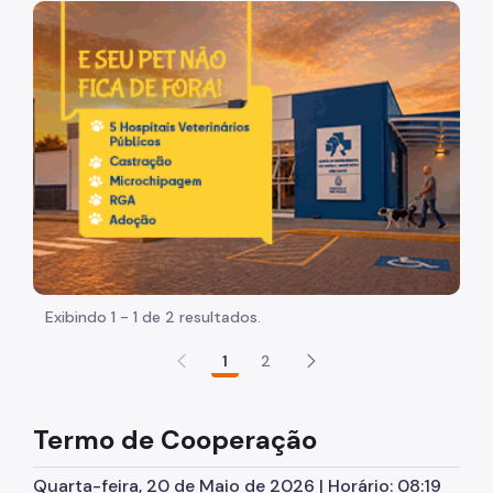
Acesso à Informação
Imagem de um cachorro caramelo e uma gata rajada, ol
Participação Social
Quadro de serviços
Acesso à Proteção de Dados Pessoais
Organização
Agenda do Subprefeito
Histórico
Dados
Exibindo 1 - 1 de 2 resultados.
Infocidade
1
2
Execução Orçamentária
Termo de Cooperação
Plano Regional
Quarta-feira, 20 de Maio de 2026 | Horário: 08:19
Equipamentos Públicos