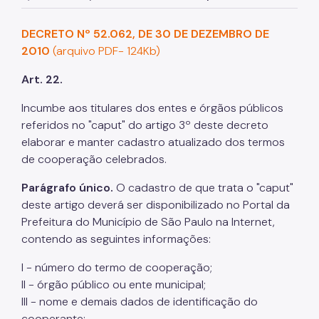
SP Mais Fácil
DECRETO Nº 52.062, DE 30 DE DEZEMBRO DE
Termo de Cooperação
2010
(arquivo PDF- 124Kb)
Zeladoria Urbana
Art. 22.
Espaço Imprensa
Incumbe aos titulares dos entes e órgãos públicos
referidos no "caput" do artigo 3º deste decreto
Vai de Roteiro
elaborar e manter cadastro atualizado dos termos
de cooperação celebrados.
Parágrafo único.
O cadastro de que trata o "caput"
deste artigo deverá ser disponibilizado no Portal da
Prefeitura do Município de São Paulo na Internet,
contendo as seguintes informações:
I - número do termo de cooperação;
II - órgão público ou ente municipal;
III - nome e demais dados de identificação do
cooperante;