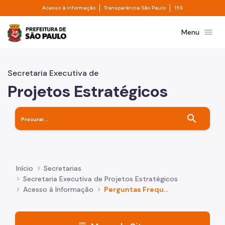
Divisor de acesso à informação
Divisor de transpa
Pular para o Conteúdo principal
Acesso à informação
Transparência São Paulo
156
Prefeitura de São Paulo
menu
Menu
Secretaria Executiva de
Projetos Estratégicos
search
Início
Secretarias
Secretaria Executiva de Projetos Estratégicos
Acesso à Informação
Perguntas Frequentes