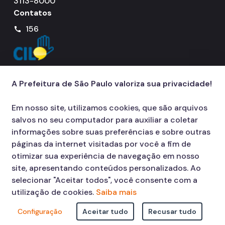
3113-8000
Contatos
156
call
A Prefeitura de São Paulo valoriza sua privacidade!
Em nosso site, utilizamos cookies, que são arquivos
salvos no seu computador para auxiliar a coletar
informações sobre suas preferências e sobre outras
páginas da internet visitadas por você a fim de
otimizar sua experiência de navegação em nosso
site, apresentando conteúdos personalizados. Ao
selecionar "Aceitar todos", você consente com a
utilização de cookies.
Saiba mais
Configuração
Aceitar tudo
Recusar tudo
© COPYRIGHT 2026,
Prefeitura Municipal de São Paulo Viaduto do Cha,
15 - Centro - CEP: 01002-020