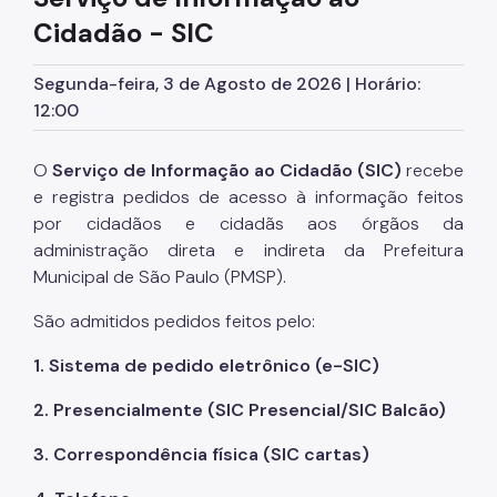
Cena aberta de uso de drogas: como chegamos até
Cidadão - SIC
aqui
Segunda-feira, 3 de Agosto de 2026 | Horário:
12:00
O
Serviço de Informação ao Cidadão (SIC)
recebe
e registra pedidos de acesso à informação feitos
por cidadãos e cidadãs aos órgãos da
administração direta e indireta da Prefeitura
Municipal de São Paulo (PMSP).
São admitidos pedidos feitos pelo:
1. Sistema de pedido eletrônico (e-SIC)
2. Presencialmente (SIC Presencial/SIC Balcão)
3. Correspondência física (SIC cartas)