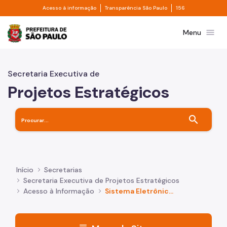
Divisor de acesso à informação
Divisor de transpa
Pular para o Conteúdo principal
Acesso à informação
Transparência São Paulo
156
Prefeitura de São Paulo
menu
Menu
Secretaria Executiva de
Projetos Estratégicos
search
Início
Secretarias
Secretaria Executiva de Projetos Estratégicos
Acesso à Informação
Sistema Eletrônico de Informação ao Cidadão - e-SIC