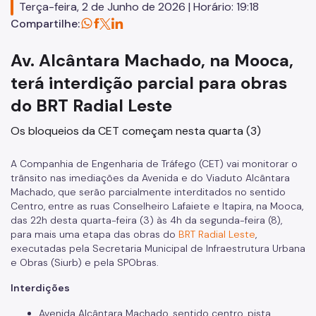
Serviços
Terça-feira, 2 de Junho de 2026 | Horário: 19:18
Compartilhe:
Defesa da Autuação (CDA)
Av. Alcântara Machado, na Mooca,
Junta Administrativa (JARI)
terá interdição parcial para obras
Transporte de Carga
do BRT Radial Leste
Transporte de Produtos Perigosos
Os bloqueios da CET começam nesta quarta (3)
Notícias
A Companhia de Engenharia de Tráfego (CET) vai monitorar o
trânsito nas imediações da Avenida e do Viaduto Alcântara
Machado, que serão parcialmente interditados no sentido
Centro, entre as ruas Conselheiro Lafaiete e Itapira, na Mooca,
das 22h desta quarta-feira (3) às 4h da segunda-feira (8),
para mais uma etapa das obras do
BRT Radial Leste
,
executadas pela Secretaria Municipal de Infraestrutura Urbana
e Obras (Siurb) e pela SPObras.
Interdições
Avenida Alcântara Machado, sentido centro, pista