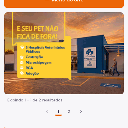
Acesso à Informação
Imagem de um cachorro caramelo e uma gata rajada, olha
CET
Mobilidade e Trânsito
Participação Social
CET
Mobilidade e Trânsito
Fundo Municipal de Desenvolvimento de Trânsito (FMDT)
Quadro de Serviços
Exibindo 1 - 1 de 2 resultados.
Acesso à Proteção de Dados Pessoais
1
2
Autorizações especiais