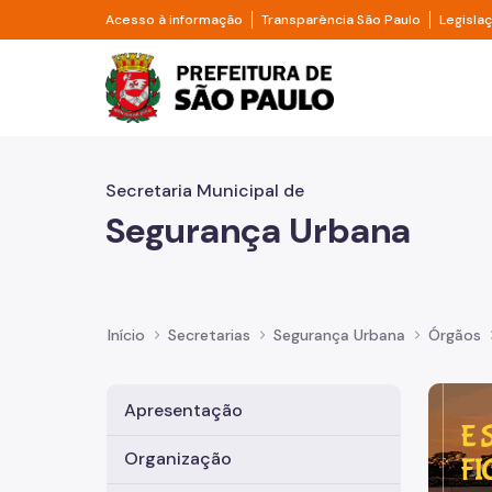
Pular para o Conteúdo principal
Divisor de acesso à informação
Divisor d
Acesso à informação
Transparência São Paulo
Legisla
Prefeitura de São Pa
Secretaria Municipal de
Segurança Urbana
Início
Secretarias
Segurança Urbana
Órgãos
Imagem 
Apresentação
Organização