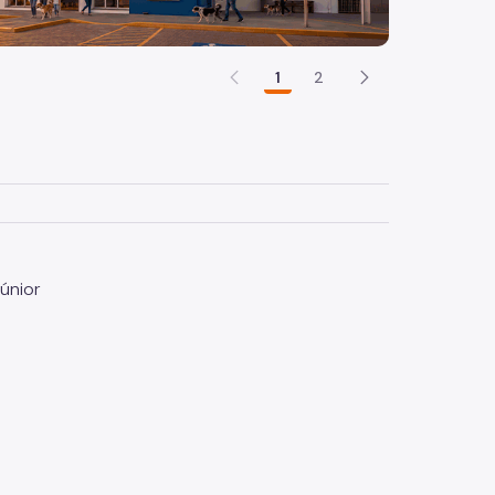
1
2
únior