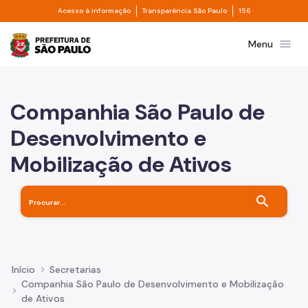
Divisor de acesso à informação
Divisor de transpa
Pular para o Conteúdo principal
Acesso à informação
Transparência São Paulo
156
Prefeitura de São Paulo
menu
Menu
Companhia São Paulo de
Desenvolvimento e
Mobilização de Ativos
search
Início
Secretarias
Companhia São Paulo de Desenvolvimento e Mobilização
de Ativos