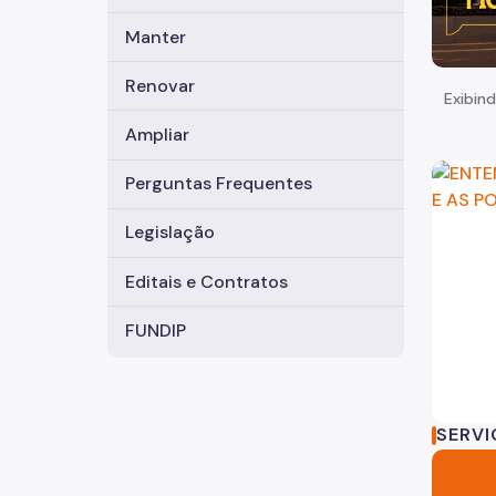
Manter
Renovar
Exibind
Ampliar
Perguntas Frequentes
Legislação
Editais e Contratos
FUNDIP
Mais de 80 vias do Centro são modernizadas com
SERV