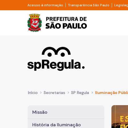
Pular para o Conteúdo principal
Divisor de acesso à informação
Divisor d
Acesso à informação
Transparência São Paulo
Legisla
Prefeitura de São Pa
Início
Secretarias
SP Regula
Iluminação Públ
Imagem 
Missão
História da Iluminação