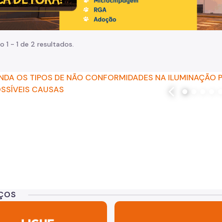
o 1 - 1 de 2 resultados.
arrow_back_ios
 iluminação de LED. Fotos do centro
ENTENDA OS TIPOS DE NÃO 
IÇOS