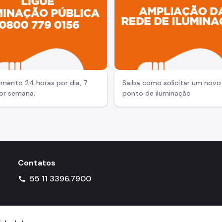
imento 24 horas por dia, 7
Saiba como solicitar um novo
por semana.
ponto de iluminação
Contatos
55 11 3396.7900
call