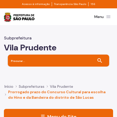
Divisor de acesso à informação
Divisor de transpa
Pular para o Conteúdo principal
Acesso à informação
Transparência São Paulo
156
Prefeitura de São Paulo
menu
Menu
Subprefeitura
Vila Prudente
search
Início
Subprefeituras
Vila Prudente
Prorrogado prazo do Concurso Cultural para escolha
do Hino e da Bandeira do distrito de São Lucas
menu
Menu do Site