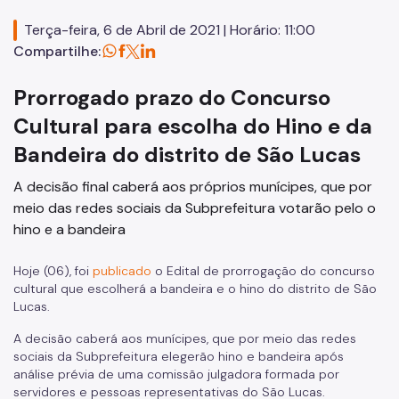
Licitações
Terça-feira, 6 de Abril de 2021 | Horário: 11:00
Compartilhe:
SP Mais Fácil
Zeladoria Urbana
Prorrogado prazo do Concurso
Cata-Bagulho
Cultural para escolha do Hino e da
Bandeira do distrito de São Lucas
Termo de Cooperação
A decisão final caberá aos próprios munícipes, que por
Programa de Metas
meio das redes sociais da Subprefeitura votarão pelo o
hino e a bandeira
Hoje (06), foi
publicado
o Edital de prorrogação do concurso
cultural que escolherá a bandeira e o hino do distrito de São
Lucas.
A decisão caberá aos munícipes, que por meio das redes
sociais da Subprefeitura elegerão hino e bandeira após
análise prévia de uma comissão julgadora formada por
servidores e pessoas representativas do São Lucas.