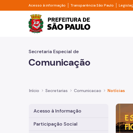
Pular para o Conteúdo principal
Divisor de acesso à informação
Divisor d
Acesso à informação
Transparência São Paulo
Legisla
Prefeitura de São Pa
Secretaria Especial de
Comunicação
Início
Secretarias
Comunicacao
Notícias
Imagem 
Acesso à Informação
Participação Social