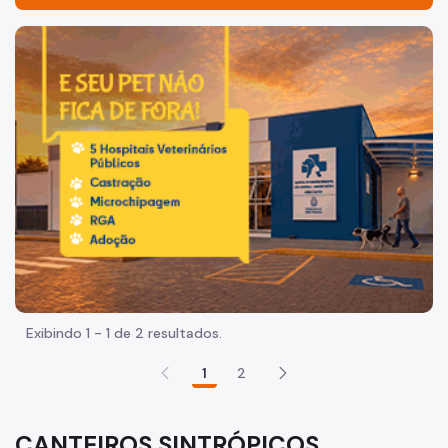
Início
Imagem de um cachorro caramelo e uma gata rajada, olha
Programação
Sobre a UMAPAZ
Biblioteca Sapucaia
Dúvidas Frequentes
Planetários
Redes Sociais
Fale Conosco
Exibindo 1 - 1 de 2 resultados.
1
2
CANTEIROS SINTRÓPICOS