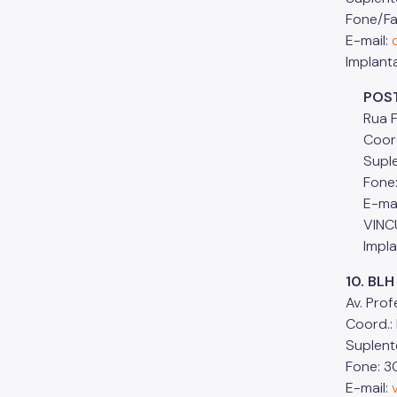
Fone/Fa
E-mail:
Implant
POSTO 
Rua Fra
Coord.:
Suplent
Fone: 
E-mai
VINCUL
Implan
10. BL
Av. Pro
Coord.: 
Suplent
Fone: 3
E-mail: