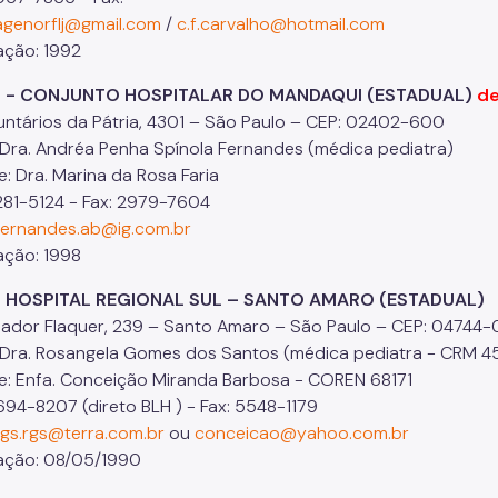
agenorflj@gmail.com
/
c.f.carvalho@hotmail.com
ação: 1992
H - CONJUNTO HOSPITALAR DO MANDAQUI (ESTADUAL)
de
untários da Pátria, 4301 – São Paulo – CEP: 02402-600
 Dra. Andréa Penha Spínola Fernandes (médica pediatra)
e: Dra. Marina da Rosa Faria
281-5124 - Fax: 2979-7604
fernandes.ab@ig.com.br
ação: 1998
H HOSPITAL REGIONAL SUL – SANTO AMARO (ESTADUAL)
ador Flaquer, 239 – Santo Amaro – São Paulo – CEP: 04744
 Dra. Rosangela Gomes dos Santos (médica pediatra - CRM 4
e: Enfa. Conceição Miranda Barbosa - COREN 68171
694-8207 (direto BLH ) - Fax: 5548-1179
rgs.rgs@terra.com.br
ou
conceicao@yahoo.com.br
ação: 08/05/1990