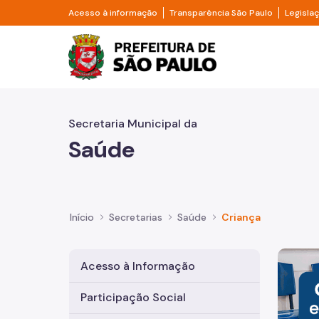
Pular para o Conteúdo principal
Divisor de acesso à informação
Divisor d
Acesso à informação
Transparência São Paulo
Legisla
Prefeitura de São Pa
Secretaria Municipal da
Saúde
Início
Secretarias
Saúde
Criança
Imagem 
Acesso à Informação
Participação Social