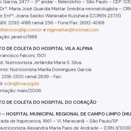
so Garcia, 2477 – 3º andar - Belenzinho – São Paulo – CEP: 
 Drª. Maria José Guardia Mattar (médica neonatologista – CR
e: Enfª. Joana Saioko Watanabe Kuzuhara (COREN 23731)
ABX: 2292-4188 ramal 256 - Fone/Fax: 2692-4068
blhleonor@ig.com.br
e
mjgmattar@hotmail.com
ação: janeiro/1988
DE COLETA DO HOSPITAL VILA ALPINA
ncisco Falconi, 1501
 Nutricionista Jerlândia Maria S. Silva
e: Nutricionista Marilia Domingues Garcia
318-2100 ramal 2639 - Fax:
l:
sclm@hva.org.br
tação: maio/2006
 DE COLETA DO HOSPITAL DO CORAÇÃO
H – HOSPITAL MUNICIPAL REGIONAL DE CAMPO LIMPO (MU
rada de Itapecerica, 1661 – Vl. Maracanã – São Paulo/SP
Nutricionista Alexandra Maria Paes de Andrade – (CRN 3/1208)