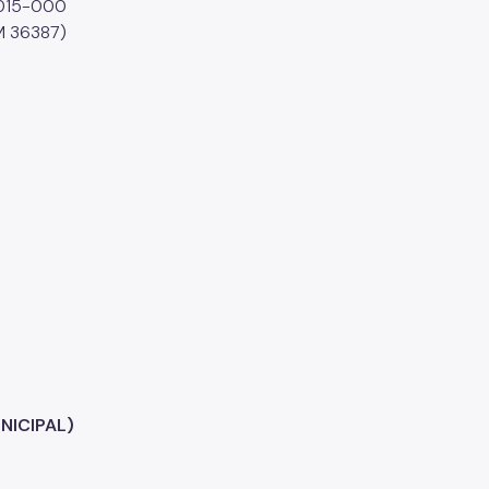
03015-000
M 36387)
NICIPAL)