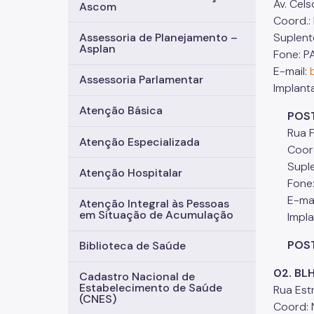
Av. Cel
Ascom
Coord.:
Suplent
Assessoria de Planejamento –
Asplan
Fone: P
E-mail:
Assessoria Parlamentar
Implant
Atenção Básica
POSTO 
Rua Fra
Atenção Especializada
Coord.:
Suplent
Atenção Hospitalar
Fone: 2
E-mai
Atenção Integral às Pessoas
em Situação de Acumulação
Implan
POSTO
Biblioteca de Saúde
02. BL
Cadastro Nacional de
Estabelecimento de Saúde
Rua Est
(CNES)
Coord: 