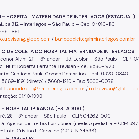
H - HOSPITAL MATERNIDADE DE INTERLAGOS (ESTADUAL)
iuba,312 – Interlagos – São Paulo – Cep: 04810-110
669-1891
ro.trevisan@globo.com
/
bancodeleite@hminterlagos.com.br
 DE COLETA DO HOSPITAL MATERNIDADE INTERLAGOS
nor Alvim, 211 – 3º andar – Jd. Leblon – São Paulo – CEP: 
 Nutr. Roberta Ferrante Trevisan - cel. 8586-1923
e: Cristiane Paula Gomes Demartino – cel.. 9820-0340
669-1891 (direto) / 5668-1210 - Fax: 5666-0078
l:
bancodeleite@hminterlagos.com.br
/
ro.trevisan@globo.co
tação: 01/10/1998
H - HOSPITAL IPIRANGA (ESTADUAL)
aré, 28 – 8º andar – São Paulo – CEP: 04262-000
 Dr. Agenor de Freitas Luiz Júnior (médico pediatra – CRM 3971
e: Enfa. Cristina F. Carvalho (COREN 34586)
067-7866 - Fax: