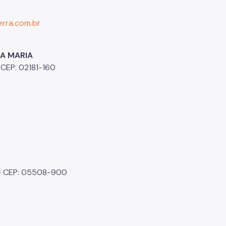
rra.com.br
A MARIA
CEP: 02181-160
o - CEP: 05508-900