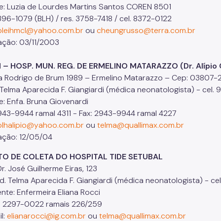
e: Luzia de Lourdes Martins Santos COREN 8501
396-1079 (BLH) / res. 3758-7418 / cel. 8372-0122
bleihmcl@yahoo.com.br
ou
cheungrusso@terra.com.br
ação: 03/11/2003
H – HOSP. MUN. REG. DE ERMELINO MATARAZZO (Dr. Alípio
 Rodrigo de Brum 1989 – Ermelino Matarazzo – Cep: 03807-
 Telma Aparecida F. Giangiardi (médica neonatologista) - cel.
e: Enfa. Bruna Giovenardi
943-9944 ramal 4311 - Fax: 2943-9944 ramal 4227
blhalipio@yahoo.com.br
ou
telma@quallimax.com.br
ação: 12/05/04
 DE COLETA DO HOSPITAL TIDE SETUBAL
 José Guilherme Eiras, 123
Telma Aparecida F. Giangiardi (médica neonatologista) - ce
e: Enfermeira Eliana Rocci
2297-0022 ramais 226/259
l:
elianarocci@ig.com.br
ou
telma@quallimax.com.br