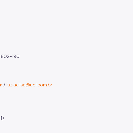
04802-190
m
/
luziaelisa@uol.com.br
1)