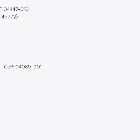
EP:04447-010
 45772)
o - CEP: 04039-901