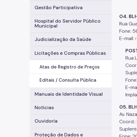
Gestão Participativa
04. BL
Hospital do Servidor Público
Rua Gua
Municipal
Fone: 5
E-mail:
Judicialização da Saúde
POSTO
Licitações e Compras Públicas
Rua Leo
Coord.:
Atas de Registro de Preços
Suplent
Fone: 5
Editais / Consulta Pública
E-mai
Manuais de Identidade Visual
Implan
05. BL
Notícias
Av. Naz
Ouvidoria
Coord.:
Suplent
Proteção de Dados e
Fone: 2