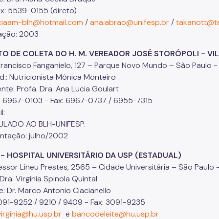
x: 5539-0155 (direto)
ciaam-blh@hotmail.com
/
ana.abrao@unifesp.br
/
takanott@te
ação: 2003
DE COLETA DO H. M. VEREADOR JOSÉ STORÓPOLI - VIL
ncisco Fanganielo, 127 – Parque Novo Mundo – São Paulo - 
 Nutricionista Mônica Monteiro
e: Profa. Dra. Ana Lucia Goulart
6967-0103 - Fax: 6967-0737 / 6955-7315
l:
ADO AO BLH-UNIFESP.
tação: julho/2002
H - HOSPITAL UNIVERSITÁRIO DA USP (ESTADUAL)
fessor Lineu Prestes, 2565 – Cidade Universitária – São Paul
Dra. Virginia Spinola Quintal
e: Dr. Marco Antonio Ciacianello
091-9252 / 9210 / 9409 - Fax: 3091-9235
virginia@hu.usp.br
e
bancodeleite@hu.usp.br