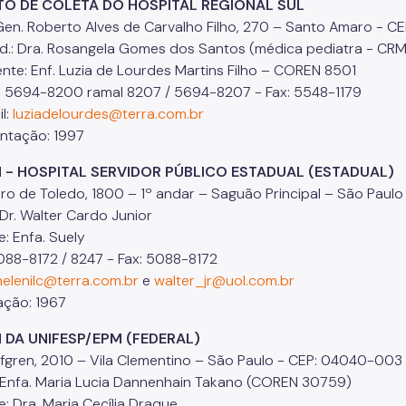
 DE COLETA DO HOSPITAL REGIONAL SUL
. Roberto Alves de Carvalho Filho, 270 – Santo Amaro - C
 Dra. Rosangela Gomes dos Santos (médica pediatra - CRM
e: Enf. Luzia de Lourdes Martins Filho – COREN 8501
5694-8200 ramal 8207 / 5694-8207 - Fax: 5548-1179
l:
luziadelourdes@terra.com.br
tação: 1997
H - HOSPITAL SERVIDOR PÚBLICO ESTADUAL (ESTADUAL)
ro de Toledo, 1800 – 1º andar – Saguão Principal – São Paul
 Dr. Walter Cardo Junior
: Enfa. Suely
088-8172 / 8247 - Fax: 5088-8172
helenilc@terra.com.br
e
walter_jr@uol.com.br
ação: 1967
H DA UNIFESP/EPM (FEDERAL)
fgren, 2010 – Vila Clementino – São Paulo - CEP: 04040-003
 Enfa. Maria Lucia Dannenhain Takano (COREN 30759)
e: Dra. Maria Cecília Draque