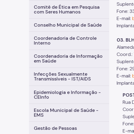
Suplent
Comitê de Ética em Pesquisa
Fone: 3
com Seres Humanos
E-mail:
Conselho Municipal de Saúde
Implant
Coordenadoria de Controle
03. BL
Interno
Alameda
Coord.:
Coordenadoria de Informação
em Saúde
Suplent
Fone: 2
Infecções Sexualmente
E-mail:
Transmissíveis - IST/AIDS
Implant
Epidemiologia e Informação -
POSTO
CEInfo
Rua Dr.
Coord. 
Escola Municipal de Saúde -
EMS
Suplent
Fone: 
Gestão de Pessoas
E-mai