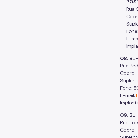
POSTO
Rua Gen
Coord.:
Suplent
Fone: 
E-mai
Implan
08. BL
Rua Ped
Coord.:
Suplente
Fone: 5
E-mail:
Implant
09. BL
Rua Loe
Coord.:
Suplent