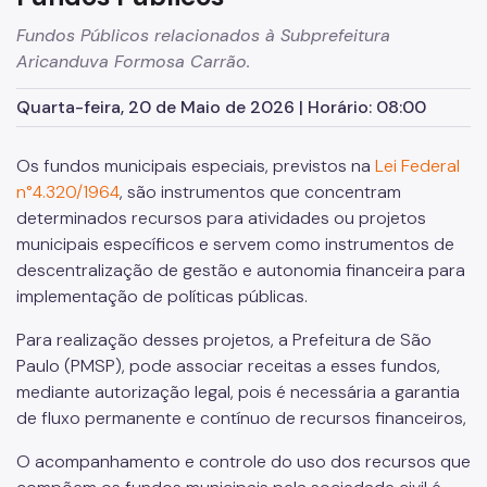
SP Mais Fácil
Fundos Públicos relacionados à Subprefeitura
Zeladoria Urbana
Aricanduva Formosa Carrão.
Cata-Bagulho
Quarta-feira, 20 de Maio de 2026 | Horário: 08:00
Programa de Metas
Os fundos municipais especiais, previstos na
Lei Federal
Notícias
n°4.320/1964
, são instrumentos que concentram
determinados recursos para atividades ou projetos
municipais específicos e servem como instrumentos de
descentralização de gestão e autonomia financeira para
implementação de políticas públicas.
Para realização desses projetos, a Prefeitura de São
Paulo (PMSP), pode associar receitas a esses fundos,
mediante autorização legal, pois é necessária a garantia
de fluxo permanente e contínuo de recursos financeiros,
O acompanhamento e controle do uso dos recursos que