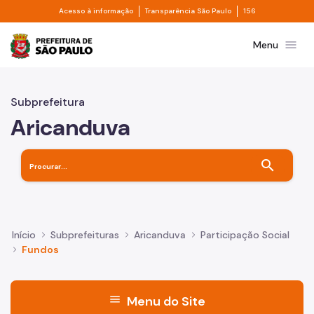
Divisor de acesso à informação
Divisor de transpa
Pular para o Conteúdo principal
Acesso à informação
Transparência São Paulo
156
Prefeitura de São Paulo
menu
Menu
Subprefeitura
Aricanduva
search
Início
Subprefeituras
Aricanduva
Participação Social
Fundos
menu
Menu do Site