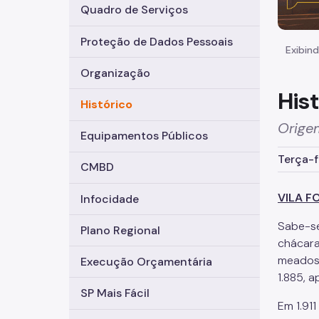
Quadro de Serviços
Proteção de Dados Pessoais
Exibind
Organização
His
Histórico
Origem
Equipamentos Públicos
Terça-f
CMBD
VILA 
Infocidade
Sabe-se
Plano Regional
chácara
meados 
Execução Orçamentária
1.885, 
SP Mais Fácil
Em 1.91