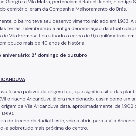
e Giorgi e a Vila Mafra, pertenciam à Rafael Jacob, o antigo S
 do cemitério, eram da Companhia Melhoramento do Brás.
mente, o bairro teve seu desenvolvimento iniciado em 1.933. 
as terras, relembrando a antiga denominação da atual cidade
o de Vila Formosa fica situado a cerca de 9,5 quilômetros, em
om pouco mais de 40 anos de história.
 aniversário: 2° domingo de outubro
RICANDUVA
va é uma palavra de origem tupi, que significa sítio das plan
XVII o riacho Aricanduva já era mencionado, assim como um 
 origem da Vila Aricanduva data, aproximadamente, de 1.902 
 1.950.
ra do trecho da Radial Leste, veio a abrir, para a Vila Arica
o-a sobretudo mais próxima do centro.