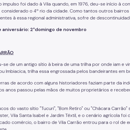
 impulso foi dado à Vila quando, em 1976, deu-se início à co
 considerado o 4º rio da cidade. Como tantos outros bairros p
entes à essa regional administrativa, sofre de descontinuida
e aniversário: 2°domingo de novembro
ARRÃO
-se de um antigo sítio à beira de uma trilha por onde iam e vi
 ou Imbiacica, trilha essa engrossada pelos bandeirantes em 
erras de acordo com alguns historiadores faziam parte da ind
os anos passou pelas mãos de muitos proprietários e recebeu
os do vasto sítio "Tucuri", "Bom Retiro" ou "Chácara Carrão" s
er, Vila Santa Isabel e Jardim Têxtil, e o cenário agrícola foi
ficado comércio, o bairro de Vila Carrão entrou para o rol de 
ste.