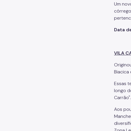
Um novo
córrego
pertenc
Data d
VILA C
Originou
Biacica
Essas t
longo d
Carrão".
Aos pouc
Manchest
diversi
Zona Le