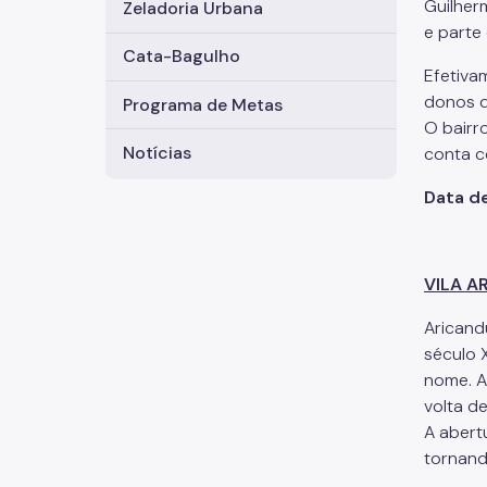
Guilherm
Zeladoria Urbana
e parte
Cata-Bagulho
Efetiva
donos d
Programa de Metas
O bairr
Notícias
conta c
Data de
VILA A
Aricandu
século 
nome. A
volta de
A abertu
tornand