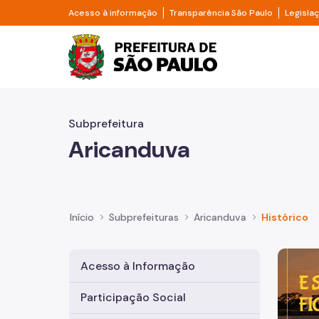
Pular para o Conteúdo principal
Divisor de acesso à informação
Divisor d
Acesso à informação
Transparência São Paulo
Legisla
Prefeitura de São Pa
Subprefeitura
Aricanduva
Início
Subprefeituras
Aricanduva
Histórico
Imagem 
Acesso à Informação
Participação Social