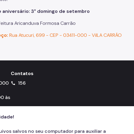
e aniversário: 3° domingo de setembro
eitura Aricanduva Formosa Carrão
eço:
Rua Atucuri, 699 - CEP - 03411-000 - ViILA CARRÃO
Contatos
-000
156
call
0 às
cidade!
quivos salvos no seu computador para auxiliar a