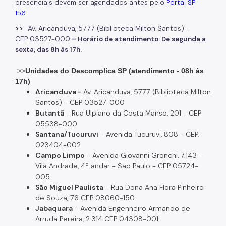
presenciais devem ser agendados antes pelo
Portal SP
156
.
Av. Aricanduva, 5777 (Biblioteca Milton Santos) -
>>
CEP 03527-000
– Horário de atendimento: De segunda a
sexta, das 8h às 17h.
>>
Unidades do Descomplica SP (atendimento - 08h às
17h)
Aricanduva -
Av. Aricanduva, 5777 (Biblioteca Milton
Santos) - CEP 03527-000
Butantã
- Rua Ulpiano da Costa Manso, 201 - CEP
05538-000
Santana/Tucuruvi
- Avenida Tucuruvi, 808 - CEP.
023404-002
Campo Limpo
- Avenida Giovanni Gronchi, 7.143 -
Vila Andrade, 4º andar - São Paulo - CEP 05724-
005
São Miguel Paulista
- Rua Dona Ana Flora Pinheiro
de Souza, 76 CEP 08060-150
Jabaquara
- Avenida Engenheiro Armando de
Arruda Pereira, 2.314 CEP 04308-001