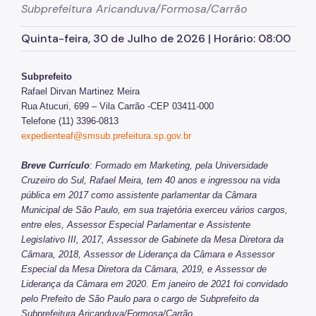
SP Mais Fácil
Subprefeitura Aricanduva/Formosa/Carrão
Zeladoria Urbana
Quinta-feira, 30 de Julho de 2026 | Horário: 08:00
Cata-Bagulho
Subprefeito
Programa de Metas
Rafael Dirvan Martinez Meira
Rua Atucuri, 699 – Vila Carrão -CEP 03411-000
Notícias
Telefone (11) 3396-0813
expedienteaf@smsub.prefeitura.sp.gov.br
Breve Currículo
: Formado em Marketing, pela Universidade
Cruzeiro do Sul, Rafael Meira, tem 40 anos e ingressou na vida
pública em 2017 como assistente parlamentar da Câmara
Municipal de São Paulo, em sua trajetória exerceu vários cargos,
entre eles, Assessor Especial Parlamentar e Assistente
Legislativo III, 2017, Assessor de Gabinete da Mesa Diretora da
Câmara, 2018, Assessor de Liderança da Câmara e Assessor
Especial da Mesa Diretora da Câmara, 2019, e Assessor de
Liderança da Câmara em 2020. Em janeiro de 2021 foi convidado
pelo Prefeito de São Paulo para o cargo de Subprefeito da
Subprefeitura Aricanduva/Formosa/Carrão.