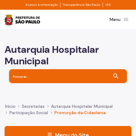
Divisor de acesso à informação
Divisor de transpa
Pular para o Conteúdo principal
Acesso à informação
Transparência São Paulo
156
Prefeitura de São Paulo
menu
Menu
Autarquia Hospitalar
Municipal
search
Início
Secretarias
Autarquia Hospitalar Municipal
Participação Social
Promoção da Cidadania
menu
Menu do Site