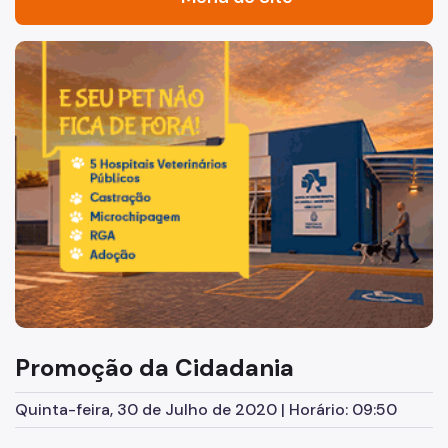
Acesso à Informação
Imagem de um cachorro caramelo e uma gata rajada, olha
Participação Social
Organização
Estrutura
Quem é Quem
Unidades da Autarquia Hospitalar Municipal
Programas e Projetos
Servidores
Ouvidoria
Promoção da Cidadania
Licitações
Quinta-feira, 30 de Julho de 2020 | Horário: 09:50
Atas de Registro de Preço