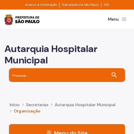
Divisor de acesso à informação
Divisor de transpa
Pular para o Conteúdo principal
Acesso à informação
Transparência São Paulo
156
Prefeitura de São Paulo
menu
Menu
Autarquia Hospitalar
Municipal
search
Início
Secretarias
Autarquia Hospitalar Municipal
Organização
menu
Menu do Site