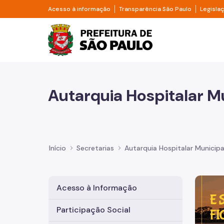
Pular para o Conteúdo principal
Divisor de acesso à informação
Divisor d
Acesso à informação
Transparência São Paulo
Legisla
Prefeitura de São Pa
Autarquia Hospitalar M
Início
Secretarias
Autarquia Hospitalar Municipa
Imagem 
Acesso à Informação
Participação Social