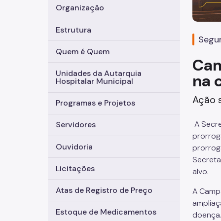
Organização
Estrutura
Segun
Quem é Quem
Cam
Unidades da Autarquia
na 
Hospitalar Municipal
Ação s
Programas e Projetos
A Secre
Servidores
prorrog
Ouvidoria
prorrog
Secreta
Licitações
alvo.
Atas de Registro de Preço
A Campa
ampliaç
Estoque de Medicamentos
doença. 