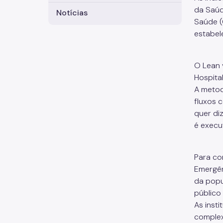
da Saúd
Notícias
Saúde (
estabel
O Lean 
Hospita
A metod
fluxos c
quer di
é execu
Para co
Emergên
da popu
público 
As inst
complex