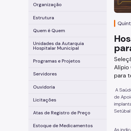
Organização
Estrutura
Quint
Quem é Quem
Hos
Unidades da Autarquia
par
Hospitalar Municipal
Seleçã
Programas e Projetos
Alípio
Servidores
para 
Ouvidoria
A Saúde
de Apoi
Licitações
implant
Setúbal 
Atas de Registro de Preço
Estoque de Medicamentos
As indi