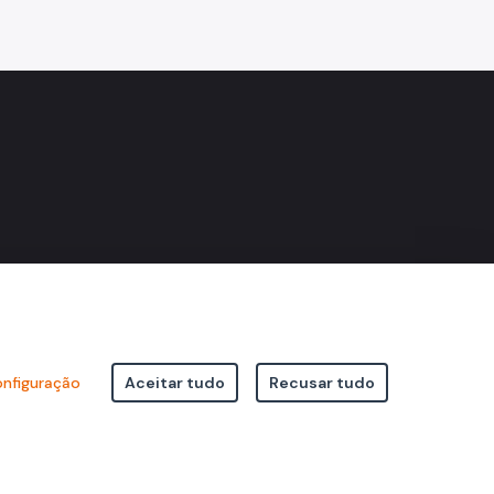
nfiguração
Aceitar tudo
Recusar tudo
icipal de São Paulo Viaduto do Cha, 15 - Centro - CEP: 01002-020