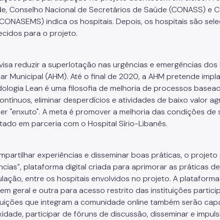
e, Conselho Nacional de Secretários de Saúde (CONASS) e Co
CONASEMS) indica os hospitais. Depois, os hospitais são sele
ecidos para o projeto.
visa reduzir a superlotação nas urgências e emergências dos 
lar Municipal (AHM). Até o final de 2020, a AHM pretende impl
ologia Lean é uma filosofia de melhoria de processos basea
ontínuos, eliminar desperdícios e atividades de baixo valor a
zer "enxuto". A meta é promover a melhoria das condições de
tado em parceria com o Hospital Sírio-Libanês.
mpartilhar experiências e disseminar boas práticas, o proje
cias”, plataforma digital criada para aprimorar as práticas d
lação, entre os hospitais envolvidos no projeto. A plataforma
em geral e outra para acesso restrito das instituições partici
ituições que integram a comunidade online também serão cap
idade, participar de fóruns de discussão, disseminar e impuls