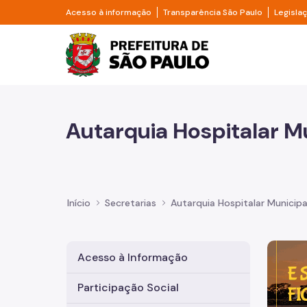
Pular para o Conteúdo principal
Divisor de acesso à informação
Divisor d
Acesso à informação
Transparência São Paulo
Legisla
Prefeitura de São Pa
Autarquia Hospitalar M
Início
Secretarias
Autarquia Hospitalar Municipa
Imagem 
Acesso à Informação
Participação Social