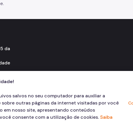
e.
45 da
idade
cidade!
quivos salvos no seu computador para auxiliar a
 sobre outras páginas da internet visitadas por você
Co
ão em nosso site, apresentando conteúdos
, você consente com a utilização de cookies.
Saiba
© COPYRIGHT 2026,
Prefeitura Mun