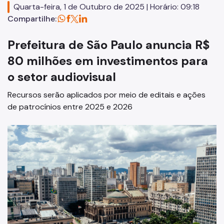
Quarta-feira, 1 de Outubro de 2025 | Horário: 09:18
Plano Regional
Compartilhe:
Execução Orçamentária
Prefeitura de São Paulo anuncia R$
Licitações
80 milhões em investimentos para
SP Mais Fácil
o setor audiovisual
Zeladoria Urbana
Recursos serão aplicados por meio de editais e ações
de patrocínios entre 2025 e 2026
Cata-Bagulho
Termos de Cooperação
Casa de Cultura
Programa de Metas
Notícias