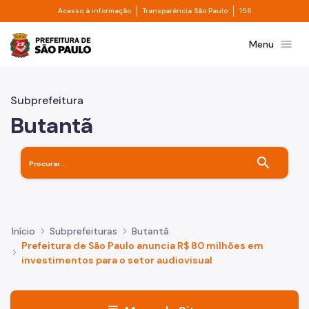
Divisor de acesso à informação
Divisor de transpa
Pular para o Conteúdo principal
Acesso à informação
Transparência São Paulo
156
Prefeitura de São Paulo
menu
Menu
Subprefeitura
Butantã
search
Início
Subprefeituras
Butantã
Prefeitura de São Paulo anuncia R$ 80 milhões em
investimentos para o setor audiovisual