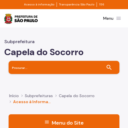
Divisor de acesso à informação
Divisor de transpa
Pular para o Conteúdo principal
Acesso à informação
Transparência São Paulo
156
Prefeitura de São Paulo
menu
Menu
Subprefeitura
Capela do Socorro
search
Início
Subprefeituras
Capela do Socorro
Acesso à Informação
menu
Menu do Site