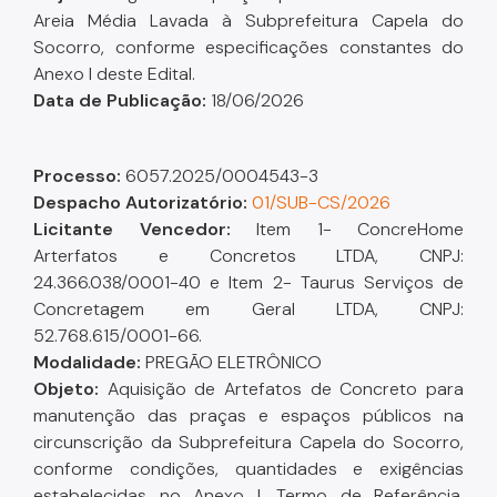
Areia Média Lavada à Subprefeitura Capela do
Socorro, conforme especificações constantes do
Anexo I deste Edital.
Data de Publicação:
18/06/2026
Processo:
6057.2025/0004543-3
Despacho A
utorizatório
:
01/SUB-CS/2026
Licitante Vencedor:
Item 1- ConcreHome
Arterfatos e Concretos LTDA, CNPJ:
24.366.038/0001-40 e Item 2- Taurus Serviços de
Concretagem em Geral LTDA, CNPJ:
52.768.615/0001-66.
Modalidade:
PREGÃO ELETRÔNICO
Objeto:
Aquisição de Artefatos de Concreto para
manutenção das praças e espaços públicos na
circunscrição da Subprefeitura Capela do Socorro,
conforme condições, quantidades e exigências
estabelecidas no Anexo I, Termo de Referência,