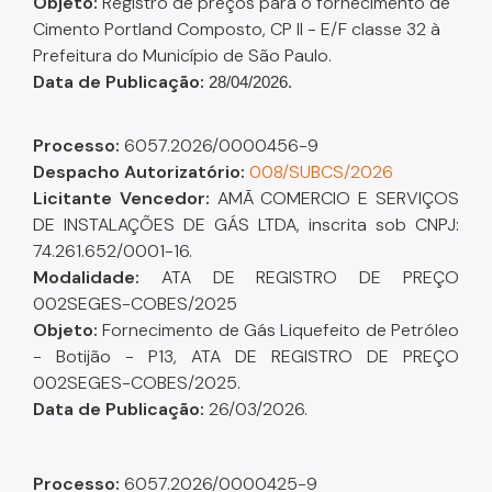
Objeto:
Registro de preços para o fornecimento de
Cimento Portland Composto, CP II - E/F classe 32 à
Prefeitura do Município de São Paulo.
Data de Publicação:
28/04/2026.
Processo:
6057.2026/0000456-9
Despacho A
utorizatório
:
008/SUBCS/2026
Licitante Vencedor:
AMÃ COMERCIO E SERVIÇOS
DE INSTALAÇÕES DE GÁS LTDA, inscrita sob CNPJ:
74.261.652/0001-16.
Modalidade:
ATA DE REGISTRO DE PREÇO
002SEGES-COBES/2025
Objeto:
Fornecimento de Gás Liquefeito de Petróleo
- Botijão - P13, ATA DE REGISTRO DE PREÇO
002SEGES-COBES/2025.
Data de Publicação:
26/03/2026.
Processo:
6057.2026/0000425-9