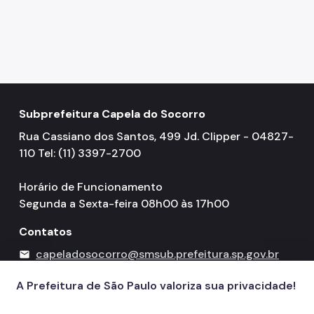
Subprefeitura Capela do Socorro
Rua Cassiano dos Santos, 499 Jd. Clipper - 04827-
110 Tel: (11) 3397-2700
Horário de Funcionamento
Segunda a Sexta-feira 08h00 às 17h00
Contatos
capeladosocorro@smsub.prefeitura.sp.gov.br
mail
156
call
A Prefeitura de São Paulo valoriza sua privacidade!