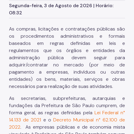
Licitações
Segunda-feira, 3 de Agosto de 2026 | Horário:
08:32
SP Mais Fácil
Zeladoria Urbana
As compras, licitações e contratações públicas são
Cata-Bagulho
os procedimentos administrativos e formais
baseados em regras definidas em leis e
Termo de Cooperação
regulamentos que os órgãos e entidades da
administração pública devem seguir para
Programa de Metas
adquirir/contratar no mercado (por meio de
Notícias
pagamento a empresas, indivíduos ou outras
entidades) os bens, materiais, serviços e obras
necessários para realização de suas atividades.
As secretarias, subprefeituras, autarquias e
fundações da Prefeitura de São Paulo cumprem, de
forma geral, as regras definidas pela
Lei Federal n°
14.133 de 2021
e o
Decreto Municipal n° 62.100 de
2022
. As empresas públicas e de economia mista