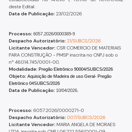
deste Edital.
Data de Publicação:
23/02/2026
Processo:
6057.2026/0000389-9
Despacho A
utorizatório
:
21/SUBCS/2026
Licitante Vencedor:
CSR COMERCIO DE MATERIAIS
PARA CONSTRUÇÃO - PMSP inscrita no CNPJ sob o
nº 46.014.745/0001-00.
Modalidade:
Pregão Eletrônico 90004/SUBCS/2026
Objeto:
Aquisição de Madeira de uso Geral- Pregão
Eletrônico 04SUBCS/2026
Data de Publicação:
10/04/2026.
Processo:
6057.2026/0000271-0
Despacho A
utorizatório:
007/SUBCS/2026
Licitante Vencedor:
MARIA ANGELA DE MORAES
LTDA, inscrita sob CNPJ 06.222.556/0001-09.