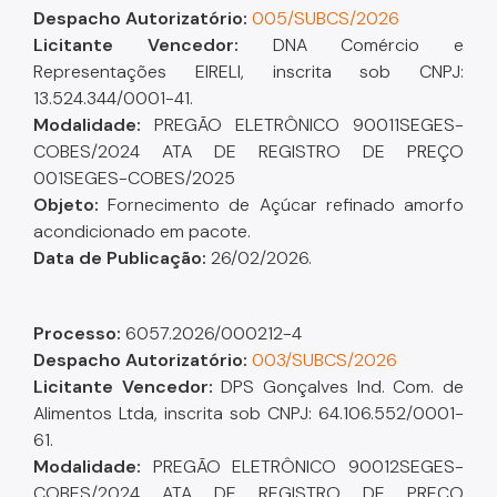
Despacho A
utorizatório
:
005/SUBCS/2026
Licitante Vencedor:
DNA Comércio e
Representações EIRELI, inscrita sob CNPJ:
13.524.344/0001-41.
Modalidade:
PREGÃO ELETRÔNICO 90011SEGES-
COBES/2024 ATA DE REGISTRO DE PREÇO
001SEGES-COBES/2025
Objeto:
Fornecimento de Açúcar refinado amorfo
acondicionado em pacote.
Data de Publicação:
26/02/2026.
Processo:
6057.2026/000212-4
Despacho A
utorizatório
:
003/SUBCS/2026
Licitante Vencedor:
DPS Gonçalves Ind. Com. de
Alimentos Ltda, inscrita sob CNPJ: 64.106.552/0001-
61.
Modalidade:
PREGÃO ELETRÔNICO 90012SEGES-
COBES/2024 ATA DE REGISTRO DE PREÇO