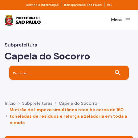
Divisor de acesso à informação
Divisor de transpa
Pular para o Conteúdo principal
Acesso à informação
Transparência São Paulo
156
Prefeitura de São Paulo
menu
Menu
Subprefeitura
Capela do Socorro
search
Início
Subprefeituras
Capela do Socorro
Mutirão de limpeza simultâneo recolhe cerca de 150
toneladas de resíduos e reforça a zeladoria em toda a
cidade