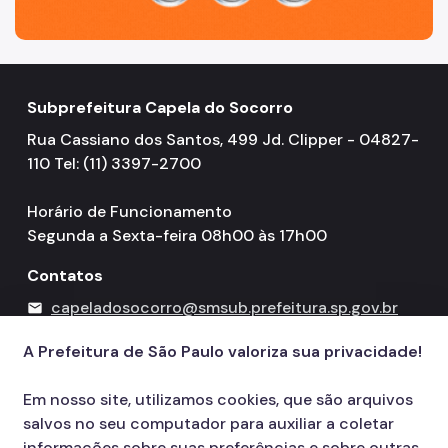
Subprefeitura Capela do Socorro
Rua Cassiano dos Santos, 499 Jd. Clipper - 04827-
110 Tel: (11) 3397-2700
Horário de Funcionamento
Segunda a Sexta-feira 08h00 às 17h00
Contatos
capeladosocorro@smsub.prefeitura.sp.gov.br
mail
156
call
A Prefeitura de São Paulo valoriza sua privacidade!
Em nosso site, utilizamos cookies, que são arquivos
salvos no seu computador para auxiliar a coletar
informações sobre suas preferências e sobre outras