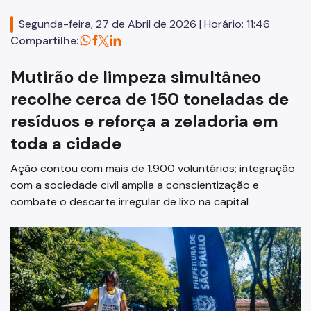
Execução Orçamentária
Segunda-feira, 27 de Abril de 2026 | Horário: 11:46
Licitações
Compartilhe:
SP Mais Fácil
Mutirão de limpeza simultâneo
Zeladoria Urbana
recolhe cerca de 150 toneladas de
Cata-Bagulho
resíduos e reforça a zeladoria em
Termo de Cooperação
toda a cidade
Programa de Metas
Ação contou com mais de 1.900 voluntários; integração
com a sociedade civil amplia a conscientização e
Notícias
combate o descarte irregular de lixo na capital