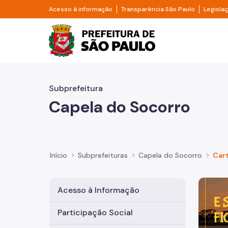
Pular para o Conteúdo principal
Divisor de acesso à informação
Divisor d
Acesso à informação
Transparência São Paulo
Legisla
Prefeitura de São Pa
Subprefeitura
Capela do Socorro
Início
Subprefeituras
Capela do Socorro
Cart
Imagem 
Acesso à Informação
Participação Social