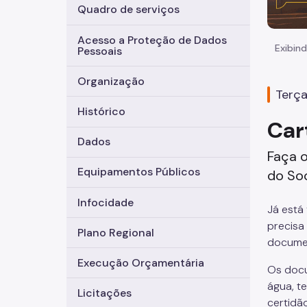
Quadro de serviços
Acesso a Proteção de Dados
Exibind
Pessoais
Organização
Terça
Histórico
Car
Dados
Faça o
Equipamentos Públicos
do Soc
Infocidade
Já está
precisa
Plano Regional
documen
Execução Orçamentária
Os docu
água, t
Licitações
certidã