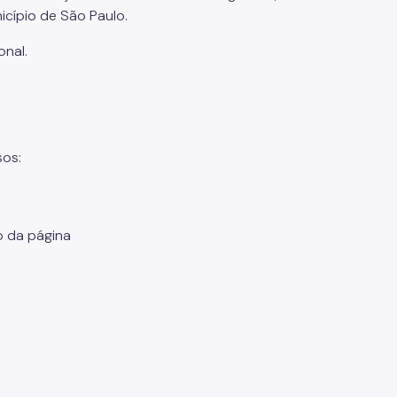
icípio de São Paulo.
onal.
sos:
o da página