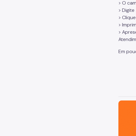
> O cam
> Digit
> Cliqu
> Imprim
> Apres
Atendim
Em pouc
São Paul