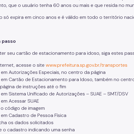
nto, que o usuário tenha 60 anos ou mais e que resida no mun
o só expira em cinco anos e é válido em todo o território naci
a passo
ter seu cartão de estacionamento para idoso, siga estes pas
nternet, acesse o site
www.prefeitura.sp.gov.br/transportes
e em Autorizações Especiais, no centro da página
e em Cartão de Estacionamento para Idoso, também no centr
 página de instruções até o fim
e em Sistema Unificado de Autorizações – SUAE – SMT/DSV
e em Acessar SUAE
ir o código de imagem
e em Cadastro de Pessoa Física
cha os dados solicitados
ize o cadastro indicando uma senha