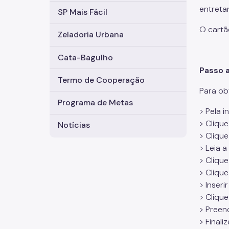
entreta
SP Mais Fácil
O cartã
Zeladoria Urbana
Cata-Bagulho
Passo 
Termo de Cooperação
Para ob
Programa de Metas
> Pela i
> Cliqu
Notícias
> Cliqu
> Leia a
> Cliqu
> Cliqu
> Inser
> Cliqu
> Preen
> Final