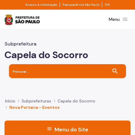
Divisor de acesso à informação
Divisor de transpa
Pular para o Conteúdo principal
Acesso à informação
Transparência São Paulo
156
Prefeitura de São Paulo
menu
Menu
Subprefeitura
Capela do Socorro
search
Início
Subprefeituras
Capela do Socorro
Nova Portaria - Eventos
menu
Menu do Site