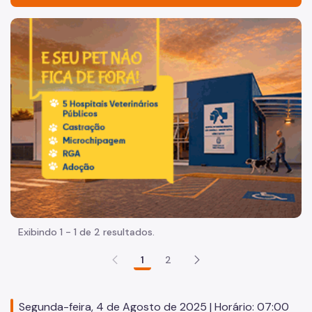
Acesso à Informação
Imagem de um cachorro caramelo e uma gata rajada, olha
Participação Social
Quadro de serviços
Acesso a Proteção de Dados Pessoais
Organização
Histórico
Dados
Equipamentos Públicos
Exibindo 1 - 1 de 2 resultados.
Infocidade
1
2
Plano Regional
Execução Orçamentária
Segunda-feira, 4 de Agosto de 2025 | Horário: 07:00