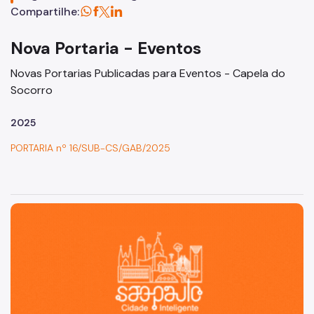
Licitações
Compartilhe:
SP Mais Fácil
Nova Portaria - Eventos
Zeladoria Urbana
Novas Portarias Publicadas para Eventos - Capela do
Cata-Bagulho
Socorro
Termo de Cooperação
2025
Programa de Metas
PORTARIA nº 16/SUB-CS/GAB/2025
Notícias
São Paulo, cidade inteligente, resiliente e sustentável