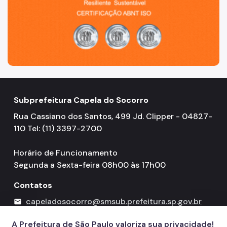
Subprefeitura Capela do Socorro
Rua Cassiano dos Santos, 499 Jd. Clipper - 04827-
110 Tel: (11) 3397-2700
Horário de Funcionamento
Segunda a Sexta-feira 08h00 às 17h00
Contatos
capeladosocorro@smsub.prefeitura.sp.gov.br
mail
156
call
A Prefeitura de São Paulo valoriza sua privacidade!