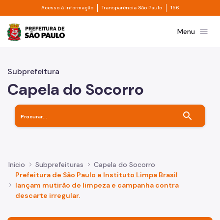
Divisor de acesso à informação
Divisor de transpa
Pular para o Conteúdo principal
Acesso à informação
Transparência São Paulo
156
Prefeitura de São Paulo
menu
Menu
Subprefeitura
Capela do Socorro
search
Início
Subprefeituras
Capela do Socorro
Prefeitura de São Paulo e Instituto Limpa Brasil
lançam mutirão de limpeza e campanha contra
descarte irregular.