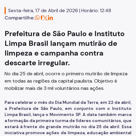
Execução Orçamentária
Sexta-feira, 17 de Abril de 2026 | Horário: 12:48
Licitações
Compartilhe:
SP Mais Fácil
Prefeitura de São Paulo e Instituto
Zeladoria Urbana
Limpa Brasil lançam mutirão de
Cata-Bagulho
limpeza e campanha contra
Termo de Cooperação
descarte irregular.
Programa de Metas
No dia 25 de abril, ocorre o primeiro mutirão de limpeza
em todas as regiões da capital paulista. Objetivo é
Notícias
mobilizar mais de 3 mil voluntários nas ações.
Para celebrar o mês do Dia Mundial da Terra, em 22 de abril,
a Prefeitura de São Paulo, em conjunto com o Instituto
Limpa Brasil, lança o Movimento SP. A data também marca
a formação da primeira turma de líderes comunitários, que
estará à frente do grande mutirão no dia 25 de abril. Essa
iniciativa promove ações de limpeza, educação ambiental