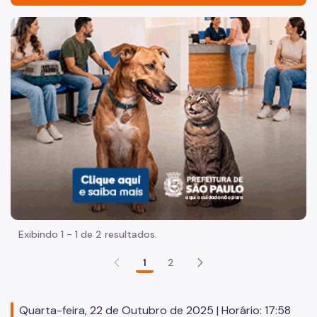
Acesso à Informação
Imagem de um cachorro caramelo e uma gata rajada, olha
Participação Social
Quadro de Serviços
A Casa Civil
Quem é Quem
Agenda do Secretário-Chefe
Coordenadoria de Ações Municipais (CAM)
Coordenadoria de Participação Social (CPS)
Exibindo 1 - 1 de 2 resultados.
Conselho Participativo Municipal
1
2
Assessoria de Planejamento (ASPLAN)
Coordenadoria de Interlocução Governamental (CIG)
Quarta-feira, 22 de Outubro de 2025 | Horário: 17:58