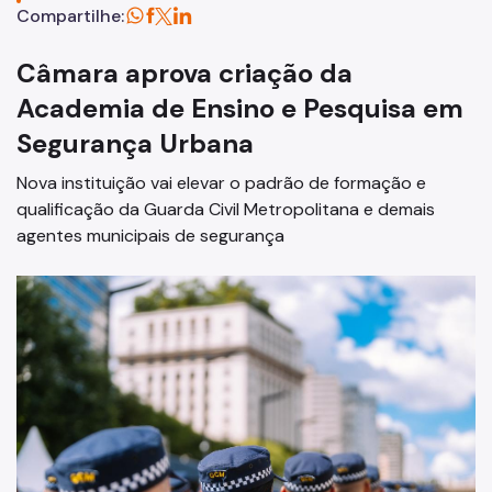
Compartilhe:
Conselho Municipal de Administração Pública (COMAP)
Atas do COMAP
Câmara aprova criação da
Academia de Ensino e Pesquisa em
Proteção de Dados Pessoais e Privacidade
Segurança Urbana
Nova instituição vai elevar o padrão de formação e
qualificação da Guarda Civil Metropolitana e demais
agentes municipais de segurança