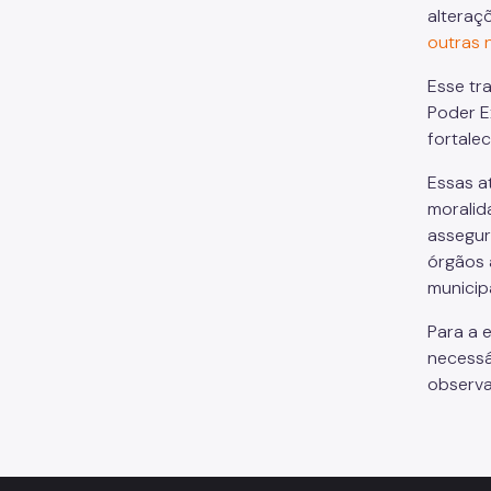
alteraç
outras 
Esse tr
Poder Ex
fortale
Essas a
moralid
assegur
órgãos 
municipa
Para a 
necessá
observa