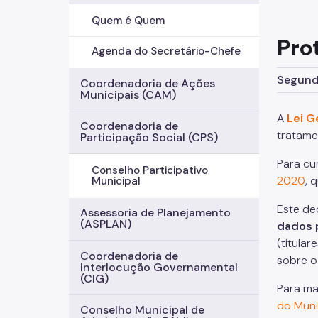
Quem é Quem
Pro
Agenda do Secretário-Chefe
Segunda
Coordenadoria de Ações
Municipais (CAM)
A
Lei G
Coordenadoria de
tratame
Participação Social (CPS)
Para cu
Conselho Participativo
2020
, 
Municipal
Este de
Assessoria de Planejamento
(ASPLAN)
dados 
(titula
Coordenadoria de
sobre o
Interlocução Governamental
(CIG)
Para ma
do Muni
Conselho Municipal de