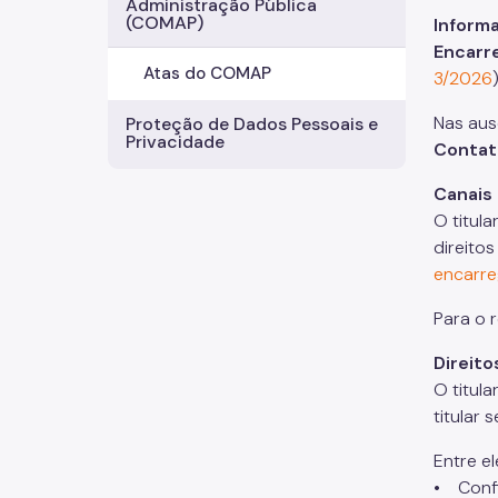
Administração Pública
(COMAP)
Inform
Encarr
Atas do COMAP
3/2026
Nas aus
Proteção de Dados Pessoais e
Privacidade
Contato
Canais
O titul
direito
encarre
Para o 
Direito
O titul
titular
Entre e
• Confi