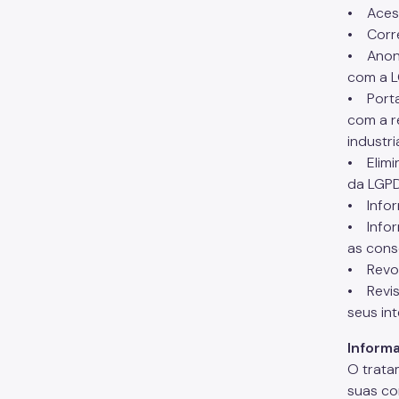
• Aces
• Corre
• Anoni
com a 
• Porta
com a r
industri
• Elimi
da LGP
• Infor
• Infor
as cons
• Revog
• Revis
seus in
Inform
O trata
suas co