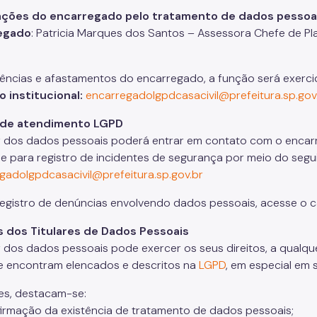
ações do encarregado pelo tratamento de dados pessoais
egado
: Patricia Marques dos Santos – Assessora Chefe de Pl
)
ências e afastamentos do encarregado, a função será exercida
 institucional:
encarregadolgpdcasacivil@prefeitura.sp.gov
 de atendimento LGPD
ar dos dados pessoais poderá entrar em contato com o encarr
s e para registro de incidentes de segurança por meio do segu
gadolgpdcasacivil@prefeitura.sp.gov.br
registro de denúncias envolvendo dados pessoais, acesse o c
s dos Titulares de Dados Pessoais
ar dos dados pessoais pode exercer os seus direitos, a qualq
 se encontram elencados e descritos na
LGPD
, em especial em s
les, destacam-se:
rmação da existência de tratamento de dados pessoais;