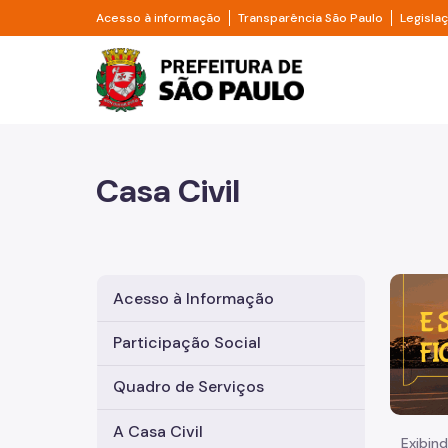
Pular para o Conteúdo principal
Divisor de acesso à informação
Divisor d
Acesso à informação
Transparência São Paulo
Legisla
Prefeitura de São Pa
Casa Civil
Imagem 
Acesso à Informação
Participação Social
Quadro de Serviços
A Casa Civil
Exibind