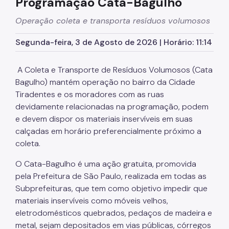
Programação Cata-Bagulho
SP Mais Fácil
Operação coleta e transporta resíduos volumosos
Cata-Bagulho
Segunda-feira, 3 de Agosto de 2026 | Horário: 11:14
Termo de Cooperação
A Coleta e Transporte de Resíduos Volumosos (Cata
Programa de Metas
Bagulho) mantém operação no bairro da Cidade
Tiradentes e os moradores com as ruas
Notícias
devidamente relacionadas na programação, podem
e devem dispor os materiais inservíveis em suas
calçadas em horário preferencialmente próximo a
coleta.
O Cata-Bagulho é uma ação gratuita, promovida
pela Prefeitura de São Paulo, realizada em todas as
Subprefeituras, que tem como objetivo impedir que
materiais inservíveis como móveis velhos,
eletrodomésticos quebrados, pedaços de madeira e
metal, sejam depositados em vias públicas, córregos