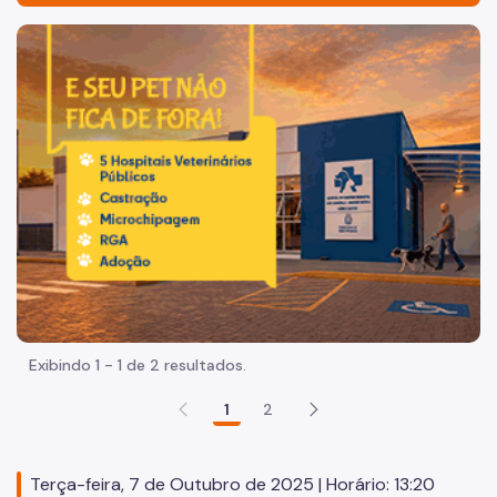
Acesso à Informação
Imagem de um cachorro caramelo e uma gata rajada, olha
Participação Social
Quadro de Serviços
Acesso à Proteção de Dados Pessoais
Organização
Histórico
Dados
Equipamentos Públicos
Exibindo 1 - 1 de 2 resultados.
Infocidade
1
2
Plano Regional
Execução Orçamentária
Terça-feira, 7 de Outubro de 2025 | Horário: 13:20
Licitações