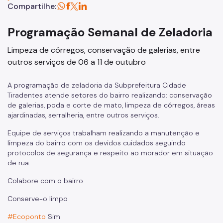
Compartilhe:
SP Mais Fácil
Programação Semanal de Zeladoria
Cata-Bagulho
Limpeza de córregos, conservação de galerias, entre
Termo de Cooperação
outros serviços de 06 a 11 de outubro
Programa de Metas
A programação de zeladoria da Subprefeitura Cidade
Notícias
Tiradentes atende setores do bairro realizando: conservação
de galerias, poda e corte de mato, limpeza de córregos, áreas
ajardinadas, serralheria, entre outros serviços.
Equipe de serviços trabalham realizando a manutenção e
limpeza do bairro com os devidos cuidados seguindo
protocolos de segurança e respeito ao morador em situação
de rua.
Colabore com o bairro
Conserve-o limpo
#Ecoponto
Sim