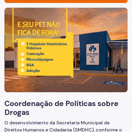
A Coordenação
Imagem de um cachorro caramelo e uma gata rajada, olha
Quem é Quem
Pol. Sobre Drogas
Legislação
Publicações
Links Úteis
COMUDA
Programas e Projetos
Coordenação de Políticas sobre
Drogas
O desenvolvimento da Secretaria Municipal de
Direitos Humanos e Cidadania (SMDHC), conforme o