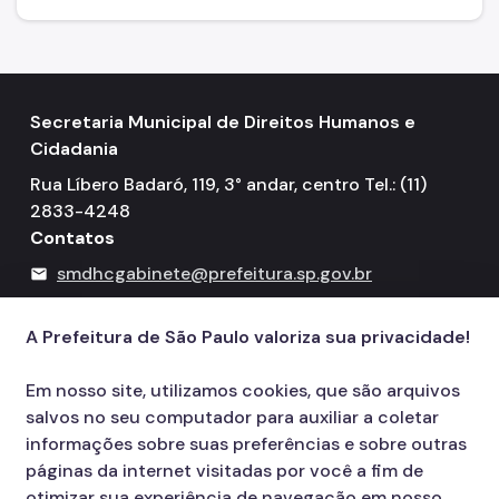
Secretaria Municipal de Direitos Humanos e
Cidadania
Rua Líbero Badaró, 119, 3° andar, centro Tel.: (11)
2833-4248
Contatos
smdhcgabinete@prefeitura.sp.gov.br
mail
156
call
A Prefeitura de São Paulo valoriza sua privacidade!
Em nosso site, utilizamos cookies, que são arquivos
salvos no seu computador para auxiliar a coletar
informações sobre suas preferências e sobre outras
páginas da internet visitadas por você a fim de
otimizar sua experiência de navegação em nosso