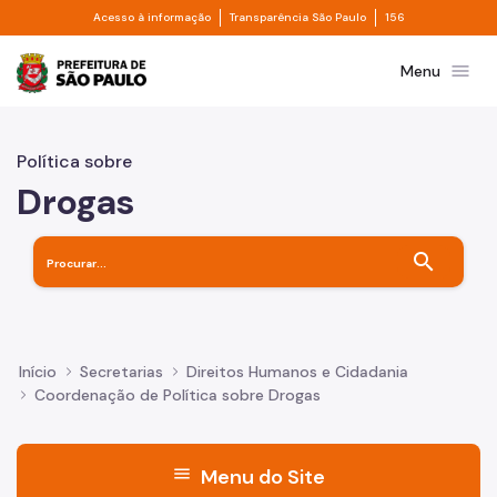
Divisor de acesso à informação
Divisor de transpa
Pular para o Conteúdo principal
Acesso à informação
Transparência São Paulo
156
Prefeitura de São Paulo
menu
Menu
Política sobre
Drogas
search
Início
Secretarias
Direitos Humanos e Cidadania
Coordenação de Política sobre Drogas
menu
Menu do Site