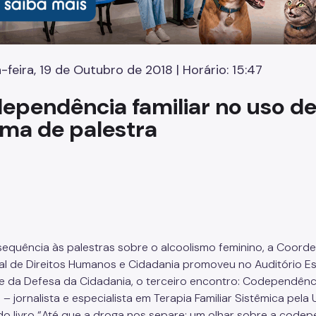
-feira, 19 de Outubro de 2018 | Horário: 15:47
ependência familiar no uso de
ema de palestra
equência às palestras sobre o alcoolismo feminino, a Coorde
al de Direitos Humanos e Cidadania promoveu no Auditório Es
 e da Defesa da Cidadania, o terceiro encontro: Codependência
– jornalista e especialista em Terapia Familiar Sistêmica pela 
do livro “Até que a droga nos separe: um olhar sobre a codep