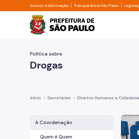
Pular para o Conteúdo principal
Divisor de acesso à informação
Divisor d
Acesso à informação
Transparência São Paulo
Legisla
Prefeitura de São Pa
Política sobre
Drogas
Início
Secretarias
Direitos Humanos e Cidadani
Imagem 
A Coordenação
Quem é Quem