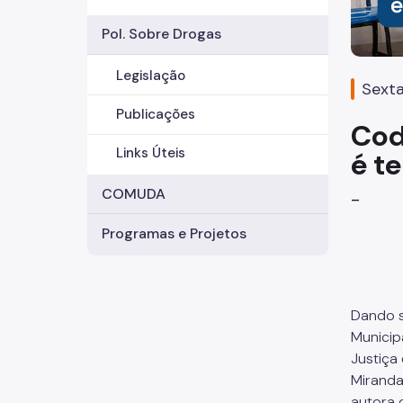
Pol. Sobre Drogas
Legislação
Sexta
Publicações
Cod
Links Úteis
é t
COMUDA
-
Programas e Projetos
Dando s
Municip
Justiça
Miranda 
autora 