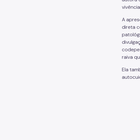
vivência
A apres
direta 
patológ
divulga
codepen
raiva q
Ela tam
autocui