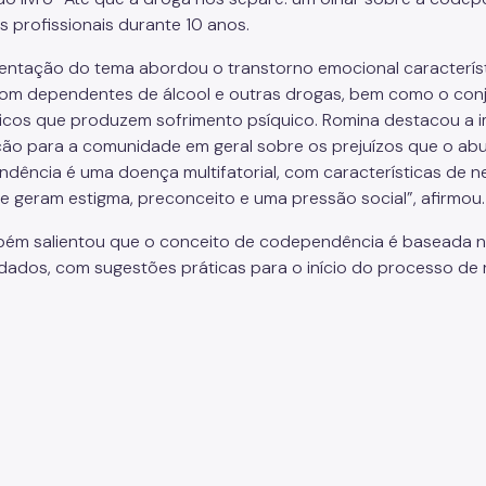
s profissionais durante 10 anos.
entação do tema abordou o transtorno emocional característ
com dependentes de álcool e outras drogas, bem como o co
icos que produzem sofrimento psíquico. Romina destacou a i
ção para a comunidade em geral sobre os prejuízos que o abus
dência é uma doença multifatorial, com características de n
ue geram estigma, preconceito e uma pressão social”, afirmou.
bém salientou que o conceito de codependência é baseada n
dados, com sugestões práticas para o início do processo de